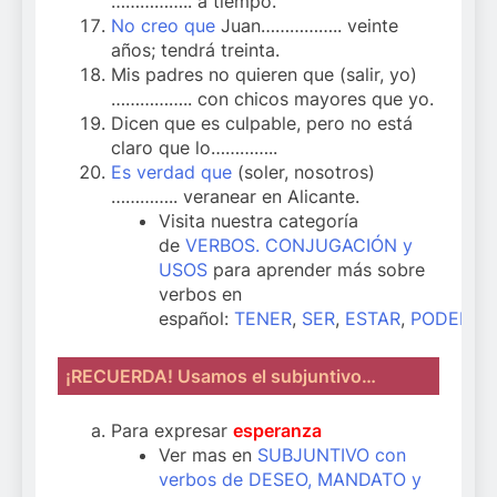
…………….. a tiempo.
No creo que
Juan…………….. veinte
años; tendrá treinta.
Mis padres no quieren que (salir, yo)
…………….. con chicos mayores que yo.
Dicen que es culpable, pero no está
claro que lo…………..
Es verdad que
(soler, nosotros)
………….. veranear en Alicante.
Visita nuestra categoría
de
VERBOS. CONJUGACIÓN y
USOS
para aprender más sobre
verbos en
español:
TENER
,
SER
,
ESTAR
,
PODER
,
Q
¡RECUERDA! Usamos el subjuntivo…
Para expresar
esperanza
Ver mas en
SUBJUNTIVO con
verbos de DESEO, MANDATO y