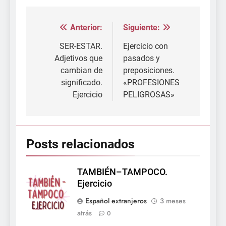
Anterior:
Siguiente:
Navegación
de
SER-ESTAR.
Ejercicio con
Adjetivos que
pasados y
entradas
cambian de
preposiciones.
significado.
«PROFESIONES
Ejercicio
PELIGROSAS»
Posts relacionados
TAMBIÉN–TAMPOCO.
Ejercicio
Español extranjeros
3 meses
atrás
0