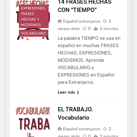
14 FRASES HECHAS
EXPRESIONES,
CON “TIEMPO”
FRASES
HECHAS Y
Español extranjeros
2
MODISMOS
meses atrás
0
5 minutos
VOCABULARIO
La palabra TIEMPO se usa en
español en muchas FRASES
HECHAS, EXPRESIONES,
MODISMOS. Aprende
VOCABULARIO y
EXPRESIONES en Español
para Extranjeros.
Leer más
EL TRABAJO.
Vocabulario
Español extranjeros
2
meses atrás
0
2 minutos