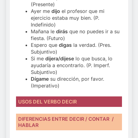
(Presente)
Ayer me
dijo
el profesor que mi
ejercicio estaba muy bien. (P.
Indefinido)
Mañana le
dirás
que no puedes ir a su
fiesta. (Futuro)
Espero que
digas
la verdad. (Pres.
Subjuntivo)
Si me
dijera/dijese
lo que busca, lo
ayudaría a encontrarlo. (P. Imperf.
Subjuntivo)
Dígame
su dirección, por favor.
(Imperativo)
USOS DEL VERBO DECIR
DIFERENCIAS ENTRE DECIR / CONTAR /
HABLAR