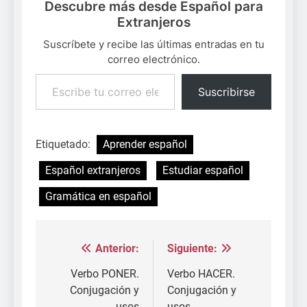
Descubre más desde Español para
Extranjeros
Suscríbete y recibe las últimas entradas en tu
correo electrónico.
Escribe tu correo electrónico…
Suscribirse
Etiquetado:
Aprender español
Español extranjeros
Estudiar español
Gramática en español
Anterior:
Siguiente:
Navegación
de
Verbo PONER.
Verbo HACER.
Conjugación y
Conjugación y
entradas
usos
usos