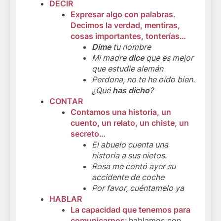
DECIR
Expresar algo con palabras.
Decimos la verdad, mentiras,
cosas importantes, tonterías…
Dime
tu nombre
Mi madre
dice
que es mejor
que estudie alemán
Perdona, no te he oído bien.
¿Qué
has dicho
?
CONTAR
Contamos una historia, un
cuento, un relato, un chiste, un
secreto…
El abuelo cuenta una
historia a sus nietos
.
Rosa me contó ayer su
accidente de coche
Por favor, cuéntamelo ya
HABLAR
La capacidad que tenemos para
comunicarnos
;
hablamos con