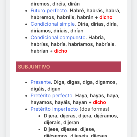
diremos, diréis, dirán
Futuro perfecto
.
Habré, habrás, habrá,
habremos, habréis, habrán +
dicho
Condicional simple
.
Diría, dirías, diría,
diríamos, diríais, dirían
Condicional compuesto
.
Habría,
habrías, habría, habríamos, habríais,
habrían +
dicho
SUBJUNTIVO
Presente
.
Diga, digas, diga, digamos,
digáis, digan
Pretérito perfecto
.
Haya, hayas, haya,
hayamos, hayáis, hayan +
dicho
Pretérito imperfecto
(dos formas)
Dijera, dijeras, dijera, dijéramos,
dijerais, dijeran
Dijese, dijeses, dijese,
dijésemos, dijeseis, dijeses