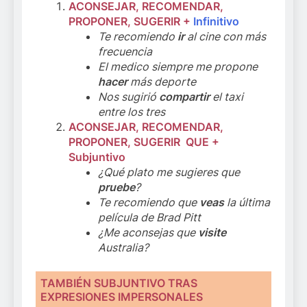
ACONSEJAR, RECOMENDAR,
PROPONER, SUGERIR
+
Infinitivo
Te recomiendo
ir
al cine con más
frecuencia
El medico siempre me propone
hacer
más deporte
Nos sugirió
compartir
el taxi
entre los tres
ACONSEJAR, RECOMENDAR,
PROPONER, SUGERIR QUE +
Subjuntivo
¿Qué plato me sugieres que
pruebe
?
Te recomiendo que
veas
la última
película de Brad Pitt
¿Me aconsejas que
visite
Australia?
TAMBIÉN
SUBJUNTIVO
TRAS
EXPRESIONES IMPERSONALES