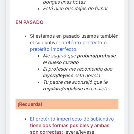
pongas unas botas
Está bien que
dejes
de fumar
EN PASADO
Si estamos en pasado usamos también
el subjuntivo:
pretérito perfecto
o
pretérito imperfecto
.
Me sugirió que
probara/probase
el queso curado
El profesor me recomendó que
leyera/leyese
esta novela
Tu padre me aconsejó que te
regalara/regalase
una maleta
¡Recuerda
!
El pretérito imperfecto de subjuntivo
tiene dos formas posibles y ambas
son correctas
: leyera/leyese,