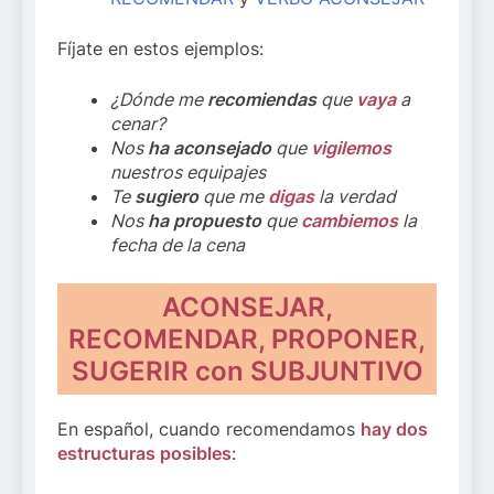
Fíjate en estos ejemplos:
¿Dónde me
recomiendas
que
vaya
a
cenar?
Nos
ha aconsejado
que
vigilemos
nuestros equipajes
Te
sugiero
que me
digas
la verdad
Nos
ha propuesto
que
cambiemos
la
fecha de la cena
ACONSEJAR,
RECOMENDAR, PROPONER,
SUGERIR con SUBJUNTIVO
En español, cuando recomendamos
hay dos
estructuras posibles
: