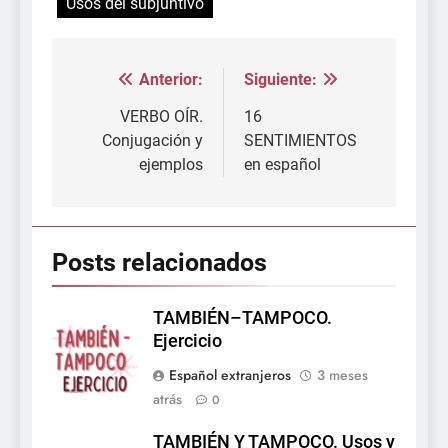
Usos del subjuntivo
Anterior:
Siguiente:
Navegación
de
VERBO OÍR.
16
Conjugación y
SENTIMIENTOS
entradas
ejemplos
en español
Posts relacionados
TAMBIÉN–TAMPOCO.
Ejercicio
Español extranjeros
3 meses
atrás
0
TAMBIÉN Y TAMPOCO. Usos y