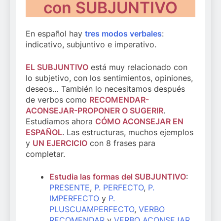
con SUBJUNTIVO
En español hay
tres modos verbales
:
indicativo, subjuntivo e imperativo.
EL SUBJUNTIVO
está muy relacionado con
lo subjetivo, con los sentimientos, opiniones,
deseos… También lo necesitamos después
de verbos como
RECOMENDAR-
ACONSEJAR-PROPONER O SUGERIR
.
Estudiamos ahora
CÓMO ACONSEJAR EN
ESPAÑOL
. Las estructuras, muchos ejemplos
y
UN EJERCICIO
con 8 frases para
completar.
Estudia las formas del SUBJUNTIVO
:
PRESENTE
,
P. PERFECTO
,
P.
IMPERFECTO
y
P.
PLUSCUAMPERFECTO
,
VERBO
RECOMENDAR
y
VERBO ACONSEJAR