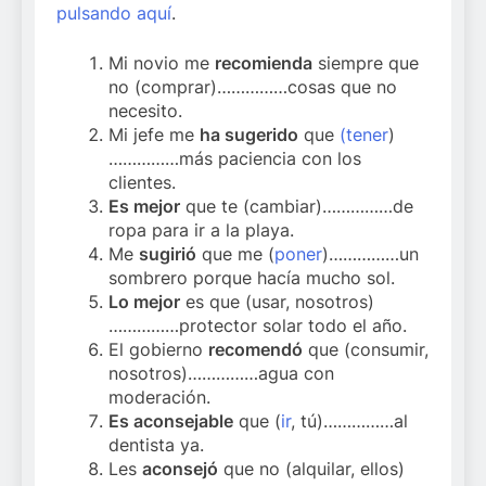
pulsando aquí
.
Mi novio me
recomienda
siempre que
no (comprar)……………cosas que no
necesito.
Mi jefe me
ha sugerido
que
(tener
)
……………más paciencia con los
clientes.
Es mejor
que te (cambiar)……………de
ropa para ir a la playa.
Me
sugirió
que me (
poner
)……………un
sombrero porque hacía mucho sol.
Lo mejor
es que (usar, nosotros)
……………protector solar todo el año.
El gobierno
recomendó
que (consumir,
nosotros)……………agua con
moderación.
Es aconsejable
que (
ir
, tú)……………al
dentista ya.
Les
aconsejó
que no (alquilar, ellos)