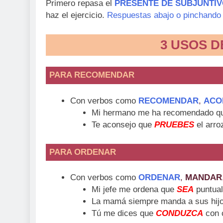
Primero repasa el
PRESENTE DE SUBJUNTI
haz el ejercicio.
Respuestas abajo o pinchando
3 USOS D
PARA RECOMENDAR
Con verbos como
RECOMENDAR
,
ACO
Mi hermano me ha recomendado 
Te aconsejo que
PRUEBES
el arro
PARA ORDENAR
Con verbos como
ORDENAR
,
MANDAR
Mi jefe me ordena que
SEA
puntual
La mamá siempre manda a sus hij
Tú me dices que
CONDUZCA
con 