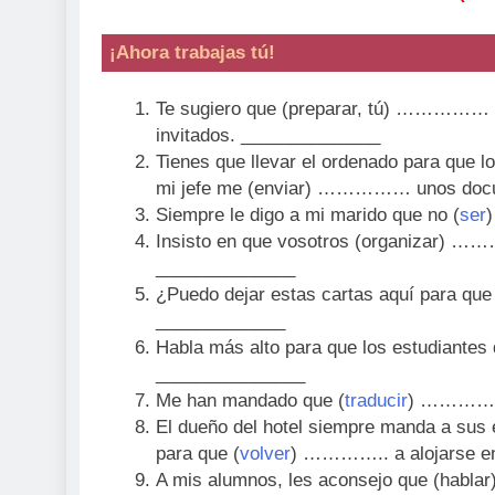
¡Ahora trabajas tú!
Te sugiero que (preparar, tú) …………… u
invitados. ______________
Tienes que llevar el ordenado para que 
mi jefe me (enviar) …………… unos docu
Siempre le digo a mi marido que no (
ser
Insisto en que vosotros (organizar) …
______________
¿Puedo dejar estas cartas aquí para qu
_____________
Habla más alto para que los estudiante
_______________
Me han mandado que (
traducir
) …………… e
El dueño del hotel siempre manda a sus
para que (
volver
) ………….. a alojarse en
A mis alumnos, les aconsejo que (habl