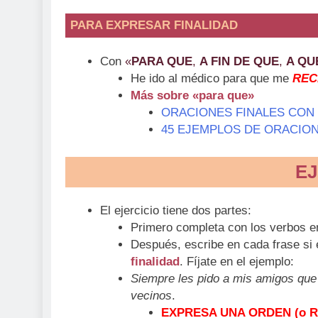
PARA EXPRESAR FINALIDAD
Con
«
PARA QUE
,
A FIN DE QUE
,
A QU
He ido al médico para que me
REC
Más sobre «para que»
ORACIONES FINALES CON
45 EJEMPLOS DE ORACION
EJ
El ejercicio tiene dos partes:
Primero completa con los verbos 
Después, escribe en cada frase si
finalidad
. Fíjate en el ejemplo:
Siempre les pido a mis amigos que
vecinos
.
EXPRESA UNA ORDEN (o 