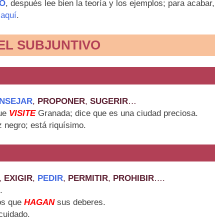
VO
, después lee bien la teoría y los ejemplos; para acabar,
 aquí
.
EL SUBJUNTIVO
NSEJAR
,
PROPONER
,
SUGERIR
…
que
VISITE
Granada; dice que es una ciudad preciosa.
z negro; está riquísimo.
,
EXIGIR
,
PEDIR
,
PERMITIR
,
PROHIBIR
….
.
os que
HAGAN
sus deberes.
cuidado.