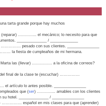
na tarta grande porque hay muchos
lo (reparar) ………….. el mecánico; lo necesito para que
mentos. ______________ / _____________
) …………… pesado con sus clientes. _______________
………… la fiesta de cumpleaños de mi hermana.
e Marta las (llevar) …………… a la oficina de correos?
s del final de la clase te (escuchar) ……………
l artículo lo antes posible. _______________
 empleados que (
ser
) ………….. amables con los clientes
 su hotel. ______________ / _______________
ar) …………… español en mis clases para que (aprender)