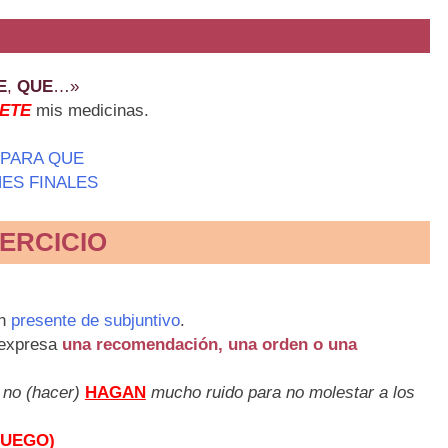
E
,
QUE
…»
ETE
mis medicinas.
 PARA QUE
ES FINALES
ERCICIO
en
presente de subjuntivo
.
 expresa
una recomendación, una orden o una
 no (hacer)
HAGAN
mucho ruido para no molestar a los
RUEGO)