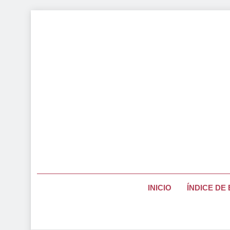
Saltar
al
contenido
Página Pa
INICIO
ÍNDICE DE