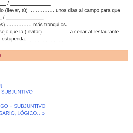
_ / _______________
 lo (llevar, tú) …………… unos días al campo para que
 / ______________
sotros) …………… más tranquilos. _______________
onsejo que la (invitar) …………… a cenar al restaurante
es estupenda. ______________
O
j.
con SUBJUNTIVO
GO + SUBJUNTIVO
SARIO, LÓGICO…»