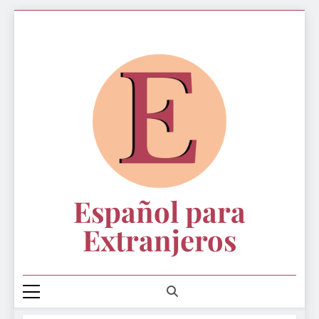
Saltar
al
contenido
Español para
Extranjeros
Página Para Estudiantes Y Profesores De Lengua
Española