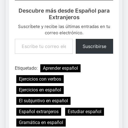
Descubre más desde Español para
Extranjeros
Suscríbete y recibe las últimas entradas en tu
correo electrónico.
Escribe tu correo electrónico…
Suscribirse
Etiquetado:
Aprender español
Ejercicios con verbos
Ejercicios en español
El subjuntivo en español
Español extranjeros
Estudiar español
Gramática en español