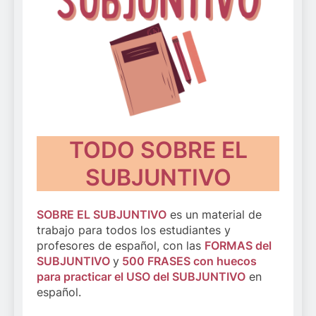
TODO SOBRE EL
SUBJUNTIVO
SOBRE EL SUBJUNTIVO
es un material de
trabajo para todos los estudiantes y
profesores de español, con las
FORMAS del
SUBJUNTIVO
y
500 FRASES con huecos
para practicar el USO del SUBJUNTIVO
en
español.