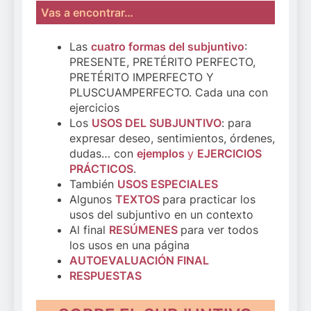
Vas a encontrar…
Las
cuatro formas del subjuntivo
:
PRESENTE, PRETÉRITO PERFECTO,
PRETÉRITO IMPERFECTO Y
PLUSCUAMPERFECTO. Cada una con
ejercicios
Los
USOS DEL SUBJUNTIVO
: para
expresar deseo, sentimientos, órdenes,
dudas… con
ejemplos
y
EJERCICIOS
PRÁCTICOS
.
También
USOS ESPECIALES
Algunos
TEXTOS
para practicar los
usos del subjuntivo en un contexto
Al final
RESÚMENES
para ver todos
los usos en una página
AUTOEVALUACIÓN FINAL
RESPUESTAS