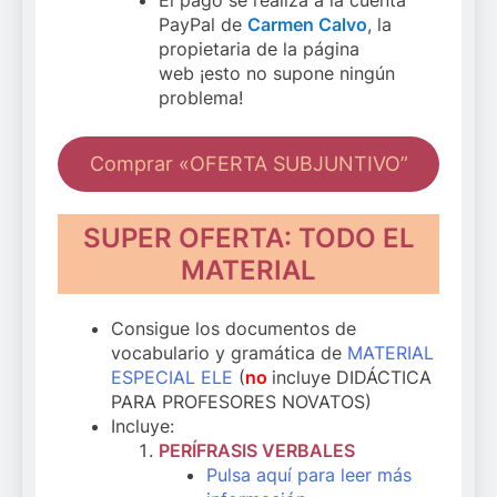
El pago se realiza a la cuenta
PayPal de
Carmen Calvo
, la
propietaria de la página
web ¡esto no supone ningún
problema!
Comprar «OFERTA SUBJUNTIVO”
SUPER OFERTA: TODO EL
MATERIAL
Consigue los documentos de
vocabulario y gramática de
MATERIAL
ESPECIAL ELE
(
no
incluye DIDÁCTICA
PARA PROFESORES NOVATOS)
Incluye:
PERÍFRASIS VERBALES
Pulsa aquí para leer más