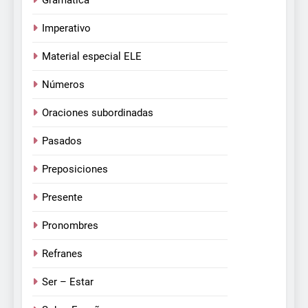
Imperativo
Material especial ELE
Números
Oraciones subordinadas
Pasados
Preposiciones
Presente
Pronombres
Refranes
Ser – Estar