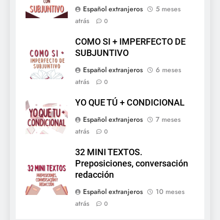
Español extranjeros
5 meses
atrás
0
COMO SI + IMPERFECTO DE
SUBJUNTIVO
Español extranjeros
6 meses
atrás
0
YO QUE TÚ + CONDICIONAL
Español extranjeros
7 meses
atrás
0
32 MINI TEXTOS.
Preposiciones, conversación
redacción
Español extranjeros
10 meses
atrás
0