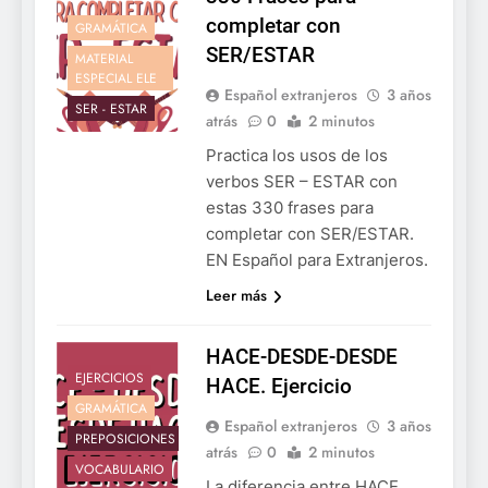
completar con
GRAMÁTICA
SER/ESTAR
MATERIAL
ESPECIAL ELE
Español extranjeros
3 años
SER - ESTAR
atrás
0
2 minutos
Practica los usos de los
verbos SER – ESTAR con
estas 330 frases para
completar con SER/ESTAR.
EN Español para Extranjeros.
Leer más
HACE-DESDE-DESDE
EJERCICIOS
HACE. Ejercicio
GRAMÁTICA
Español extranjeros
3 años
PREPOSICIONES
atrás
0
2 minutos
VOCABULARIO
La diferencia entre HACE,