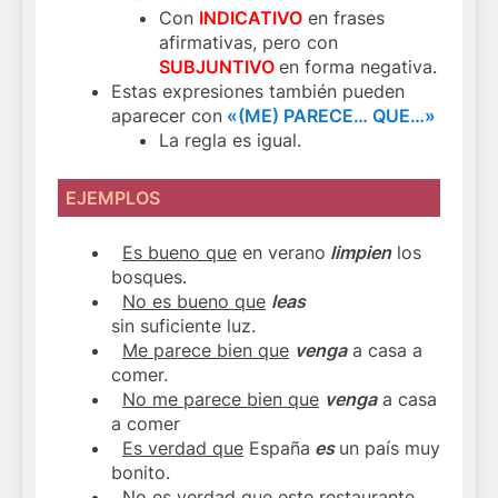
Con
INDICATIVO
en frases
afirmativas, pero con
SUBJUNTIVO
en forma negativa.
Estas expresiones también pueden
aparecer con
«(ME) PARECE… QUE…»
La regla es igual.
EJEMPLOS
Es bueno que
en verano
limpien
los
bosques.
No es bueno que
leas
sin suficiente luz.
Me parece bien que
venga
a casa a
comer.
No me parece bien que
venga
a casa
a comer
Es verdad que
España
es
un país muy
bonito.
No es verdad que
este restaurante