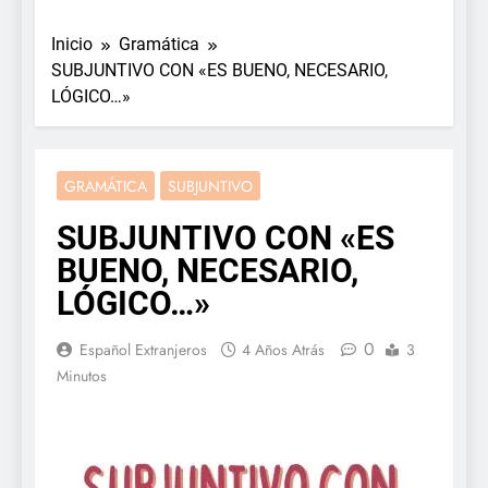
Inicio
Gramática
SUBJUNTIVO CON «ES BUENO, NECESARIO,
LÓGICO…»
GRAMÁTICA
SUBJUNTIVO
SUBJUNTIVO CON «ES
BUENO, NECESARIO,
LÓGICO…»
0
Español Extranjeros
4 Años Atrás
3
Minutos