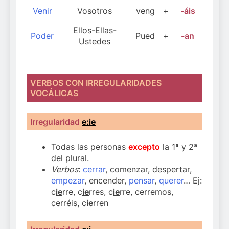
Venir
Vosotros
veng
+
-áis
Ellos-Ellas-
Poder
Pued
+
-an
Ustedes
VERBOS CON IRREGULARIDADES
VOCÁLICAS
Irregularidad
e:ie
Todas las personas
excepto
la 1ª y 2ª
del plural.
Verbos
:
cerrar
, comenzar, despertar,
empezar
, encender,
pensar
,
querer
… Ej:
c
ie
rre, c
ie
rres, c
ie
rre, cerremos,
cerréis, c
ie
rren