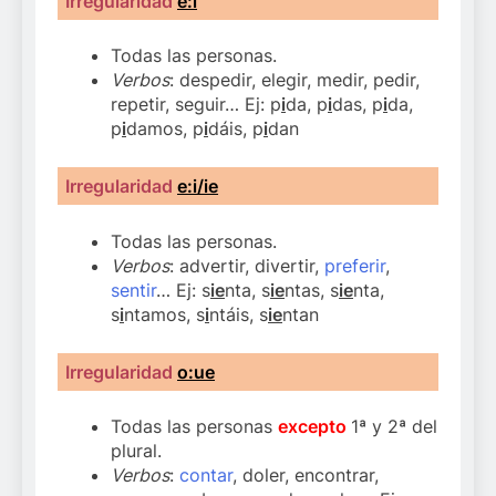
Irregularidad
e:i
Todas las personas.
Verbos
: despedir, elegir, medir, pedir,
repetir, seguir… Ej: p
i
da, p
i
das, p
i
da,
p
i
damos, p
i
dáis, p
i
dan
Irregularidad
e:i/ie
Todas las personas.
Verbos
: advertir, divertir,
preferir
,
sentir
… Ej: s
ie
nta, s
ie
ntas, s
ie
nta,
s
i
ntamos, s
i
ntáis, s
ie
ntan
Irregularidad
o:ue
Todas las personas
excepto
1ª y 2ª del
plural.
Verbos
:
contar
, doler, encontrar,