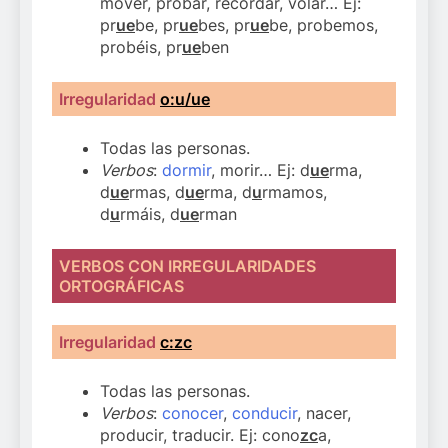
mover, probar, recordar, volar… Ej:
pr
ue
be, pr
ue
bes, pr
ue
be, probemos,
probéis, pr
ue
ben
Irregularidad
o:u/ue
Todas las personas.
Verbos
:
dormir
, morir… Ej: d
ue
rma,
d
ue
rmas, d
ue
rma, d
u
rmamos,
d
u
rmáis, d
ue
rman
VERBOS CON IRREGULARIDADES
ORTOGRÁFICAS
Irregularidad
c:zc
Todas las personas.
Verbos
:
conocer
,
conducir
, nacer,
producir, traducir. Ej: cono
zc
a,