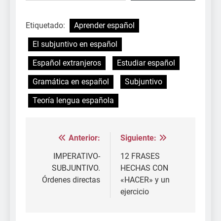
Etiquetado:
Aprender español
El subjuntivo en español
Español extranjeros
Estudiar español
Gramática en español
Subjuntivo
Teoría lengua española
Anterior:
Siguiente:
Navegación
de
IMPERATIVO-
12 FRASES
SUBJUNTIVO.
HECHAS CON
entradas
Órdenes directas
«HACER» y un
ejercicio