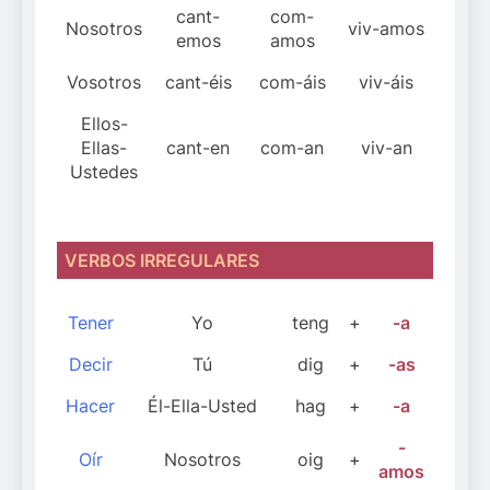
cant-
com-
Nosotros
viv-amos
emos
amos
Vosotros
cant-éis
com-áis
viv-áis
Ellos-
Ellas-
cant-en
com-an
viv-an
Ustedes
VERBOS IRREGULARES
Tener
Yo
teng
+
-a
Decir
Tú
dig
+
-as
Hacer
Él-Ella-Usted
hag
+
-a
-
Oír
Nosotros
oig
+
amos