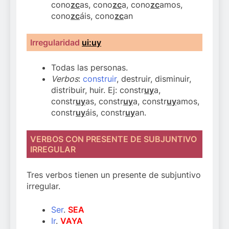
cono
zc
as, cono
zc
a, cono
zc
amos,
cono
zc
áis, cono
zc
an
Irregularidad
ui:uy
Todas las personas.
Verbos
:
construir
, destruir, disminuir,
distribuir, huir. Ej: constr
uy
a,
constr
uy
as, constr
uy
a, constr
uy
amos,
constr
uy
áis, constr
uy
an.
VERBOS CON PRESENTE DE SUBJUNTIVO
IRREGULAR
Tres verbos tienen un presente de subjuntivo
irregular.
Ser
.
SEA
Ir
.
VAYA