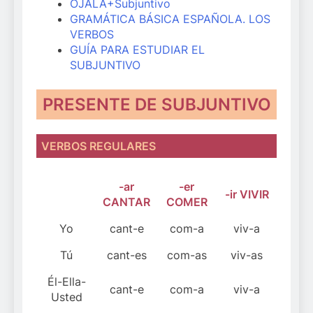
OJALÁ+Subjuntivo
GRAMÁTICA BÁSICA ESPAÑOLA. LOS
VERBOS
GUÍA PARA ESTUDIAR EL
SUBJUNTIVO
PRESENTE DE SUBJUNTIVO
VERBOS REGULARES
-ar
-er
-ir VIVIR
CANTAR
COMER
Yo
cant-e
com-a
viv-a
Tú
cant-es
com-as
viv-as
Él-Ella-
cant-e
com-a
viv-a
Usted