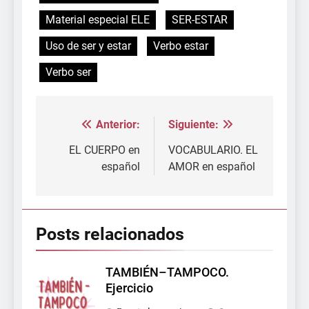
Material especial ELE
SER-ESTAR
Uso de ser y estar
Verbo estar
Verbo ser
Anterior:
Siguiente:
Navegación
de
EL CUERPO en
VOCABULARIO. EL
español
AMOR en español
entradas
Posts relacionados
TAMBIÉN–TAMPOCO.
Ejercicio