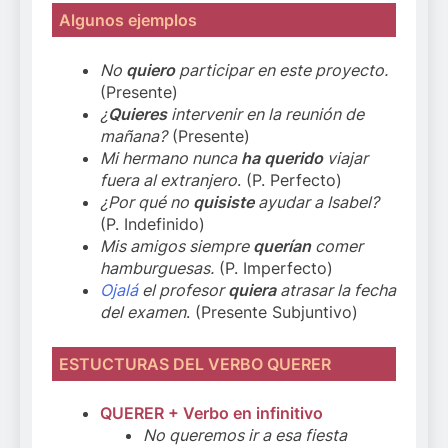
Algunos ejemplos
No
quiero
participar en este proyecto.
(Presente)
¿
Quieres
intervenir en la reunión de
mañana?
(Presente)
Mi hermano nunca
ha querido
viajar
fuera al extranjero
. (P. Perfecto)
¿Por qué no
quisiste
ayudar a Isabel?
(P. Indefinido)
Mis amigos siempre
querían
comer
hamburguesas.
(P. Imperfecto)
Ojalá
el profesor
quiera
atrasar la fecha
del examen
. (Presente Subjuntivo)
ESTUCTURAS DEL VERBO QUERER
QUERER + Verbo en infinitivo
No queremos ir a esa fiesta