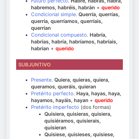
Futuro perfecto
.
Habré, habrás, habrá,
habremos, habréis, habrán
+
querido
Condicional simple
.
Querría, querrías,
querría, querríamos, querríais,
querrían
Condicional compuesto
.
Habría,
habrías, habría, habríamos, habríais,
habrían
+
querido
SUBJUNTIVO
Presente
.
Quiera, quieras, quiera,
queramos, queráis, quieran
Pretérito perfecto
.
Haya, hayas, haya,
hayamos, hayáis, hayan
+
querido
Pretérito imperfecto
(dos formas)
Quisiera, quisieras, quisiera,
quisiéramos, quisierais,
quisieran
Quisiese, quisieses, quisiese,