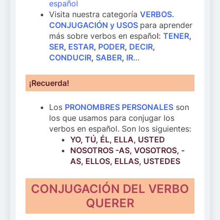
español
Visita nuestra categoría
VERBOS.
CONJUGACIÓN y USOS
para aprender
más sobre verbos en españo
l
:
TENER
,
SER
,
ESTAR
,
PODER
,
DECIR
,
CONDUCIR
,
SABER
,
IR
…
¡Recuerda!
Los
PRONOMBRES PERSONALES
son
los que usamos para conjugar los
verbos en español. Son los siguientes:
YO, TÚ, ÉL, ELLA, USTED
NOSOTROS -AS, VOSOTROS, -
AS, ELLOS, ELLAS, USTEDES
CONJUGACIÓN DEL VERBO
QUERER