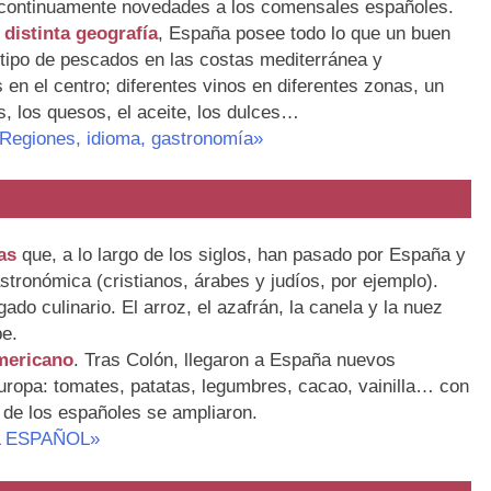
r continuamente novedades a los comensales españoles.
u
distinta geografía
, España posee todo lo que un buen
 tipo de pescados en las costas mediterránea y
en el centro; diferentes vinos en diferentes zonas, un
, los quesos, el aceite, los dulces…
giones, idioma, gastronomía»
as
que, a lo largo de los siglos, han pasado por España y
astronómica (cristianos, árabes y judíos, por ejemplo).
ado culinario. El arroz, el azafrán, la canela y la nuez
e.
mericano
. Tras Colón, llegaron a España nuevos
ropa: tomates, patatas, legumbres, cacao, vainilla… con
s de los españoles se ampliaron.
L ESPAÑOL»