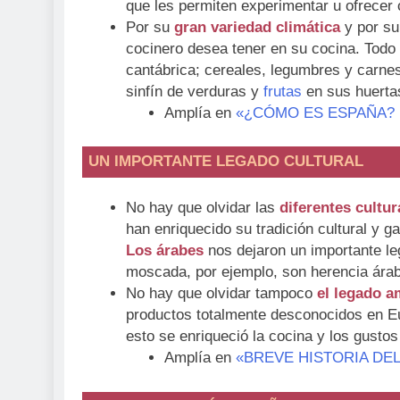
que les permiten experimentar u ofrece
Por su
gran variedad climática
y por s
cocinero desea tener en su cocina. Todo
cantábrica; cereales, legumbres y carnes 
sinfín de verduras y
frutas
en sus huertas
Amplía en
«¿CÓMO ES ESPAÑA? Re
UN IMPORTANTE LEGADO CULTURAL
No hay que olvidar las
diferentes cultur
han enriquecido su tradición cultural y g
Los árabes
nos dejaron un importante leg
moscada, por ejemplo, son herencia árab
No hay que olvidar tampoco
el legado a
productos totalmente desconocidos en Eu
esto se enriqueció la cocina y los gusto
Amplía en
«BREVE HISTORIA DE