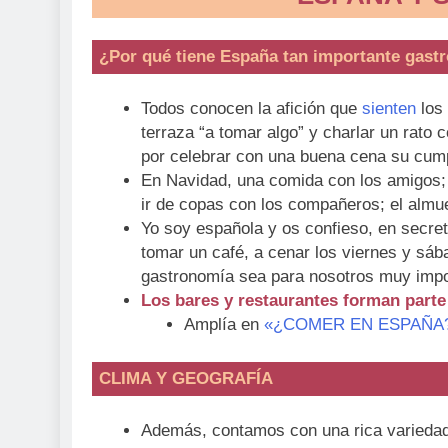
¿Por qué tiene España tan importante gast
Todos conocen la afición que
sienten
los 
terraza “a tomar algo” y charlar un rato 
por celebrar con una buena cena su cump
En Navidad, una comida con los amigos; 
ir de copas con los compañeros; el almue
Yo soy española y os confieso, en secret
tomar un café, a cenar los viernes y sá
gastronomía sea para nosotros muy impo
Los bares y restaurantes forman parte 
Amplía en
«¿COMER EN ESPAÑA? H
CLIMA Y GEOGRAFÍA
Además, contamos con una rica variedad d