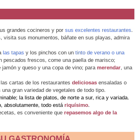
sus grandes cocineros y por
sus excelentes restaurantes
.
s, visita sus monumentos, báñate en sus playas, admira
a
las tapas
y los pinchos con un
tinto de verano o una
en pescados frescos, come una paella de marisco;
de jamón y queso y una copa de vino; para
merendar
, una
las cartas de los restaurantes
deliciosas
ensaladas o
una gran variedad de vegetales de todo tipo.
nable; la lista de platos, de norte a sur, rica y variada.
o, absolutamente, todo está
riquísimo
.
recetas, es conveniente que
repasemos algo de la
SU GASTRONOMÍA