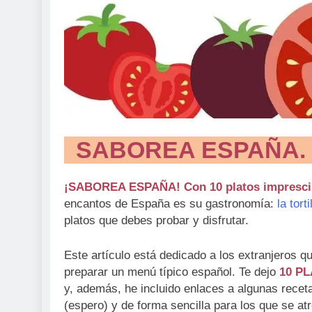
SABOREA ESPAÑA. 10
¡SABOREA ESPAÑA! Con 10 platos imprescind
encantos de España es su gastronomía:
la torti
platos que debes probar y disfrutar.
Este artículo está dedicado a los extranjeros q
preparar un menú típico español. Te dejo
10 P
y, además, he incluido enlaces a algunas recet
(espero) y de forma sencilla para los que se at