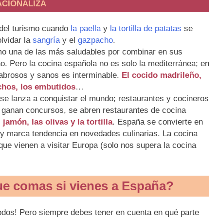
ACIONALIZA
 del turismo cuando
la paella
y
la tortilla de patatas
se
lvidar la
sangría
y el
gazpacho
.
 una de las más saludables por combinar en sus
o. Pero la cocina española no es solo la mediterránea; en
s sabrosos y sanos es interminable.
El cocido madrileño,
nchos, los embutidos
…
a se lanza a conquistar el mundo; restaurantes y cocineros
; ganan concursos, se abren restaurantes de cocina
l jamón, las olivas y la tortilla
. España se convierte en
y marca tendencia en novedades culinarias. La cocina
 que vienen a visitar Europa (solo nos supera la cocina
e comas si vienes a España?
 todos! Pero siempre debes tener en cuenta en qué parte