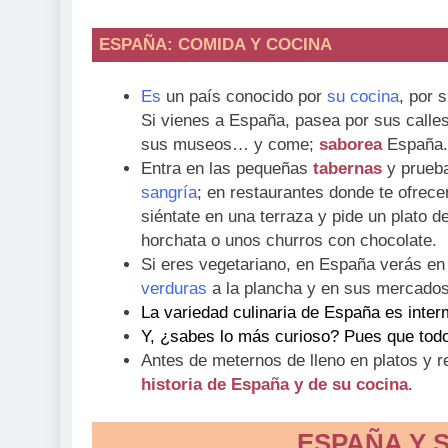
ESPAÑA: COMIDA Y COCINA
Es
un país conocido por
su cocina
, por 
Si vienes a España, pasea por sus calle
sus museos… y come;
saborea
España.
Entra en las pequeñas
tabernas
y prueb
sangría
; en restaurantes donde te ofrec
siéntate en una terraza y pide un plato 
horchata o unos churros con chocolate.
Si eres vegetariano, en España verás en 
verduras
a la plancha y en sus mercados 
La variedad culinaria de España es intermi
Y, ¿sabes lo más curioso? Pues que tod
Antes de meternos de lleno en platos y 
historia de España y de su cocina
.
ESPAÑA Y 