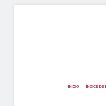
Saltar
al
contenido
Página Pa
INICIO
ÍNDICE DE