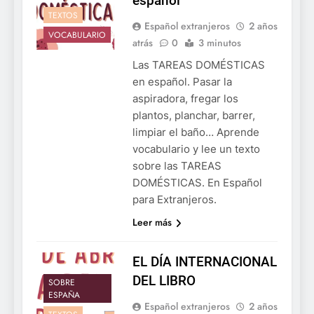
español
TEXTOS
Español extranjeros
2 años
VOCABULARIO
atrás
0
3 minutos
Las TAREAS DOMÉSTICAS
en español. Pasar la
aspiradora, fregar los
plantos, planchar, barrer,
limpiar el baño… Aprende
vocabulario y lee un texto
sobre las TAREAS
DOMÉSTICAS. En Español
para Extranjeros.
Leer más
EL DÍA INTERNACIONAL
DEL LIBRO
SOBRE
ESPAÑA
Español extranjeros
2 años