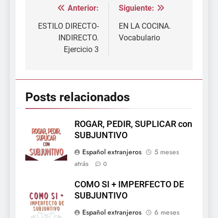
Anterior:
Siguiente:
Navegación
de
ESTILO DIRECTO-
EN LA COCINA.
INDIRECTO.
Vocabulario
entradas
Ejercicio 3
Posts relacionados
ROGAR, PEDIR, SUPLICAR con
SUBJUNTIVO
Español extranjeros
5 meses
atrás
0
COMO SI + IMPERFECTO DE
SUBJUNTIVO
Español extranjeros
6 meses