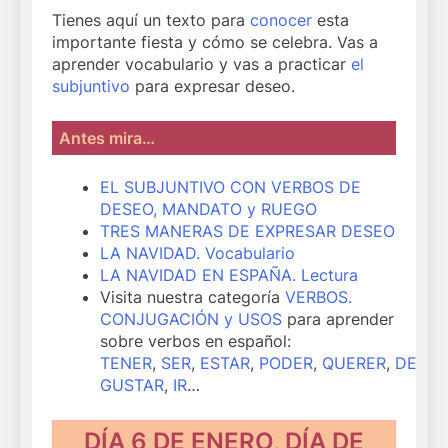
Tienes aquí un texto para
conocer
esta
importante fiesta y cómo se celebra. Vas a
aprender vocabulario y vas a practicar
el
subjuntivo
para expresar deseo.
Antes mira…
EL SUBJUNTIVO CON VERBOS DE
DESEO, MANDATO y RUEGO
TRES MANERAS DE EXPRESAR DESEO
LA NAVIDAD. Vocabulario
LA NAVIDAD EN ESPAÑA. Lectura
Visita nuestra categoría
VERBOS.
CONJUGACIÓN y USOS
para aprender
sobre verbos en español:
TENER
,
SER
,
ESTAR
,
PODER
,
QUERER
,
DECIR
GUSTAR
,
IR
…
DÍA 6 DE ENERO, DÍA DE