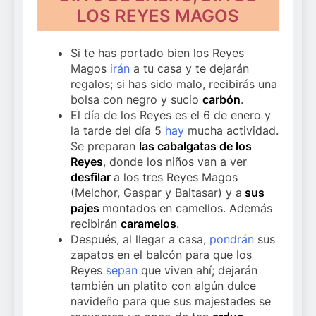
LOS REYES MAGOS
Si te has portado bien los Reyes
Magos
irán
a tu casa y te dejarán
regalos; si has sido malo, recibirás una
bolsa con negro y sucio
carbón
.
El día de los Reyes es el 6 de enero y
la tarde del día 5
hay
mucha actividad.
Se preparan
las cabalgatas de los
Reyes
, donde los niños van a ver
desfilar
a los tres Reyes Magos
(Melchor, Gaspar y Baltasar) y a
sus
pajes
montados en camellos. Además
recibirán
caramelos
.
Después, al llegar a casa,
pondrán
sus
zapatos en el balcón para que los
Reyes
sepan
que viven ahí; dejarán
también un platito con algún dulce
navideño para que sus majestades se