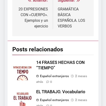
Anterior:
Siguiente:
Navegación
de
20 EXPRESIONES
GRAMÁTICA
CON «CUERPO».
BÁSICA
entradas
Ejemplos y un
ESPAÑOLA. LOS
ejercicio
VERBOS
Posts relacionados
14 FRASES HECHAS CON
“TIEMPO”
Español extranjeros
2 meses
atrás
0
EL TRABAJO. Vocabulario
Español extranjeros
2 meses
atrás
0