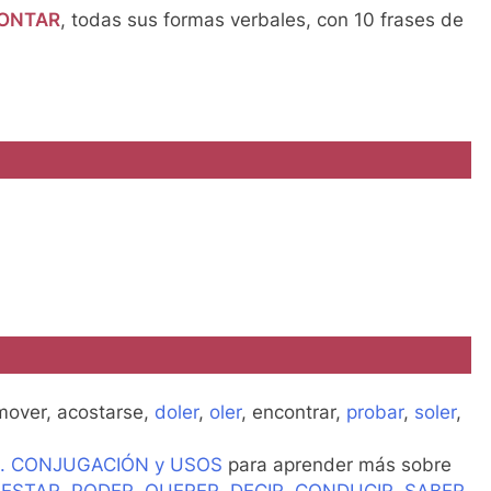
ONTAR
, todas sus formas verbales, con 10 frases de
 mover, acostarse,
doler
,
oler
, encontrar,
probar
,
soler
,
. CONJUGACIÓN y USOS
para aprender más sobre
,
ESTAR
,
PODER
,
QUERER
,
DECIR
,
CONDUCIR
,
SABER
,