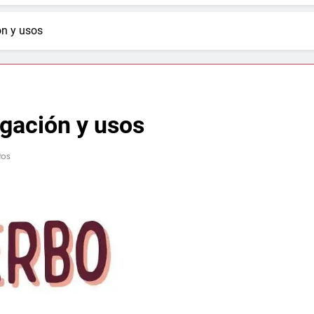
n y usos
ación y usos
tos