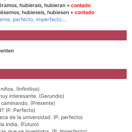
iéramos, hubierais, hubieran +
contado
iésemos, hubieseis, hubiesen +
contado
te, perfecto, imperfecto..
.
uenten
iños. (Infinitivo)
muy interesante. (Gerundio)
 caminando. (Presente)
? (P. Perfecto)
teca de la universidad. (P. perfecto)
la India. (Futuro)
sas que se inventaba. (P. Imperfecto)