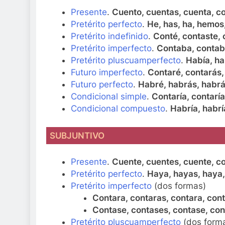
Presente
.
Cuento, cuentas, cuenta, c
Pretérito perfecto
.
He, has, ha, hemos
Pretérito indefinido
.
Conté, contaste, 
Pretérito imperfecto
.
Contaba, contab
Pretérito pluscuamperfecto
.
Había, ha
Futuro imperfecto
.
Contaré, contarás,
Futuro perfecto
.
Habré, habrás, habrá
Condicional simple
.
Contaría, contaría
Condicional compuesto
.
Habría, habrí
SUBJUNTIVO
Presente
.
Cuente, cuentes, cuente, c
Pretérito perfecto
.
Haya, hayas, haya
Pretérito imperfecto
(dos formas)
Contara, contaras, contara, con
Contase, contases, contase, co
Pretérito pluscuamperfecto
(dos form