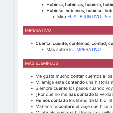
Hubiera, hubieras, hubiera, hub
Hubiese, hubieses, hubiese, hub
Mira
EL SUBJUNTIVO. Presen
IMPERATIVO
Cuenta, cuente, contemos, contad, c
Más sobre
EL IMPERATIVO
MÁS EJEMPLOS
Me gusta mucho
contar
cuentos a los n
Mi amiga está
contando
una historia 
Siempre
cuento
los pasos cuando voy
¿Por qué no me
has contado
la verdad
Hemos contado
los libros de la biblio
Mañana te
contaré
el viaje que hice a 
Mi abuelo
contaba
historias maravillo