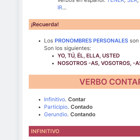
IR
…
¡Recuerda!
Los
PRONOMBRES PERSONALES
son 
Son los siguientes:
YO, TÚ, ÉL, ELLA, USTED
NOSOTROS -AS, VOSOTROS, -AS
VERBO CONTAR.
Infinitivo
.
Contar
Participio
.
Contado
Gerundio
.
Contando
INFINITIVO