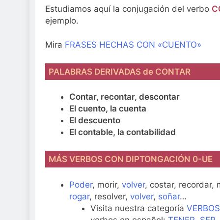
Estudiamos aquí la conjugación del verbo
C
ejemplo.
Mira
FRASES HECHAS CON «CUENTO»
PALABRAS DERIVADAS de CONTAR
Contar, recontar, descontar
El cuento, la cuenta
El descuento
El contable, la contabilidad
MÁS VERBOS CON DIPTONGACIÓN 0-UE
Poder
, morir,
volver
, costar, recordar,
rogar
, resolver,
volver
,
soñar
…
Visita nuestra categoría
VERBOS
verbos en español:
TENER
,
SER