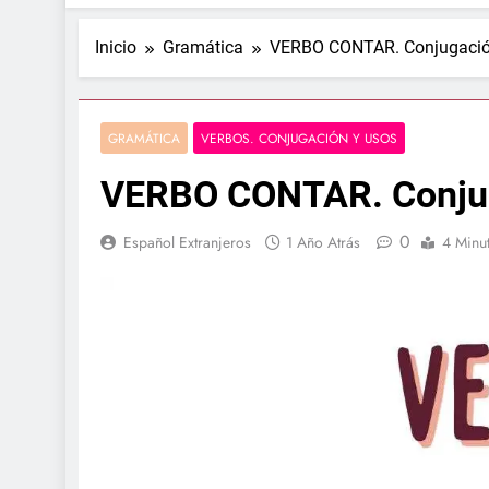
Inicio
Gramática
VERBO CONTAR. Conjugació
GRAMÁTICA
VERBOS. CONJUGACIÓN Y USOS
VERBO CONTAR. Conjug
0
Español Extranjeros
1 Año Atrás
4 Minu