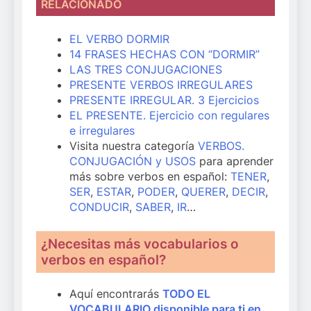
RELACIONADO
EL VERBO DORMIR
14 FRASES HECHAS CON “DORMIR”
LAS TRES CONJUGACIONES
PRESENTE VERBOS IRREGULARES
PRESENTE IRREGULAR. 3 Ejercicios
EL PRESENTE. Ejercicio con regulares
e irregulares
Visita nuestra categoría
VERBOS.
CONJUGACIÓN y USOS
para aprender
más sobre verbos en español:
TENER
,
SER
,
ESTAR
,
PODER
,
QUERER
,
DECIR
,
CONDUCIR
,
SABER
,
IR
…
¿Necesitas más vocabularios o
verbos en español?
Aquí encontrarás
TODO EL
VOCABULARIO disponible para ti en