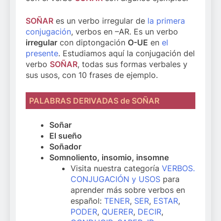
SOÑAR
es un verbo irregular de
la primera
conjugación
, verbos en –AR. Es un verbo
irregular
con diptongación
O-UE
en
el
presente
. Estudiamos aquí la conjugación del
verbo
SOÑAR
, todas sus formas verbales y
sus usos, con 10 frases de ejemplo.
PALABRAS DERIVADAS de SOÑAR
Soñar
El sueño
Soñador
Somnoliento, insomio, insomne
Visita nuestra categoría
VERBOS.
CONJUGACIÓN y USOS
para
aprender más sobre verbos en
español:
TENER
,
SER
,
ESTAR
,
PODER
,
QUERER
,
DECIR
,