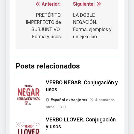
Anterior:
Siguiente:
Navegación
de
PRETÉRITO
LA DOBLE
IMPERFECTO de
NEGACIÓN.
entradas
SUBJUNTIVO.
Forma, ejemplos y
Forma y usos
un ejercicio
Posts relacionados
VERBO NEGAR. Conjugación y
usos
Español extranjeros
4 semanas
atrás
0
VERBO LLOVER. Conjugación
y usos