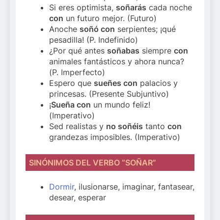
Si eres optimista,
soñarás
cada noche
con
un futuro mejor. (Futuro)
Anoche
soñó con
serpientes; ¡qué
pesadilla! (P. Indefinido)
¿Por qué antes
soñabas
siempre
con
animales fantásticos y ahora nunca?
(P. Imperfecto)
Espero que
sueñes con
palacios y
princesas. (Presente Subjuntivo)
¡
Sueña con
un mundo feliz!
(Imperativo)
Sed realistas y
no soñéis
tanto
con
grandezas imposibles. (Imperativo)
SINÓNIMOS DEL VERBO “SOÑAR”
Dormir
, ilusionarse, imaginar, fantasear,
desear, esperar