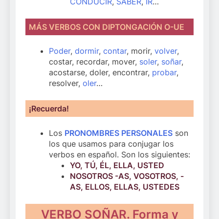
CONDUCIR
,
SABER
,
IR
…
MÁS VERBOS CON DIPTONGACIÓN O-UE
Poder
,
dormir
,
contar
, morir,
volver
,
costar, recordar, mover,
soler
,
soñar
,
acostarse, doler, encontrar,
probar
,
resolver,
oler
…
¡Recuerda!
Los
PRONOMBRES PERSONALES
son
los que usamos para conjugar los
verbos en español. Son los siguientes:
YO, TÚ, ÉL, ELLA, USTED
NOSOTROS -AS, VOSOTROS, -
AS, ELLOS, ELLAS, USTEDES
VERBO SOÑAR. Forma y