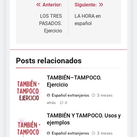
Anterior:
Siguiente:
Navegación
de
LOS TRES
LA HORA en
PASADOS.
español
entradas
Ejercicio
Posts relacionados
TAMBIÉN–TAMPOCO.
Ejercicio
Español extranjeros
3 meses
atrás
0
TAMBIÉN Y TAMPOCO. Usos y
ejemplos
Español extranjeros
3 meses