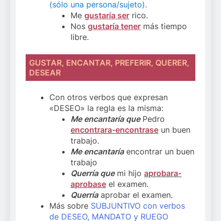
(sólo una persona/sujeto).
Me
gustaría ser
rico.
Nos
gustaría tener
más tiempo
libre.
GUSTAR, ENCANTAR, PREFERIR, QUERER,
DESEAR
Con otros verbos que expresan
«DESEO» la regla es la misma:
Me encantaría que
Pedro
encontrara-encontrase
un buen
trabajo.
Me encantaría
encontrar un buen
trabajo
Querría que
mi hijo
aprobara-
aprobase
el examen.
Querría
aprobar el examen.
Más sobre
SUBJUNTIVO con verbos
de DESEO, MANDATO y RUEGO