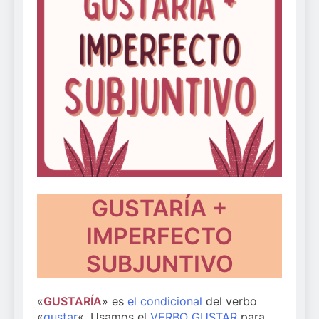
GUSTARÍA +
IMPERFECTO
SUBJUNTIVO
«
GUSTARÍA
» es
el condicional
del verbo
«
gustar
«. Usamos el
VERBO GUSTAR
para