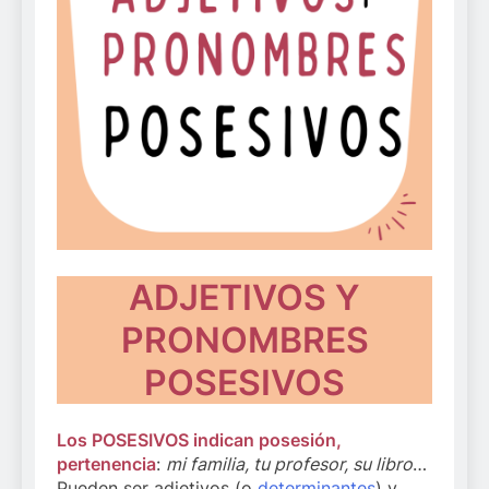
ADJETIVOS Y
PRONOMBRES
POSESIVOS
Los POSESIVOS indican posesión,
pertenencia
:
mi familia, tu profesor, su libro
…
Pueden ser adjetivos (o
determinantes
) y