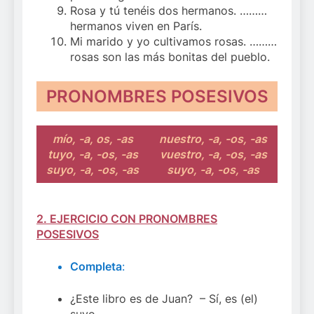
Rosa y tú tenéis dos hermanos. ………
hermanos viven en París.
Mi marido y yo cultivamos rosas. ………
rosas son las más bonitas del pueblo.
PRONOMBRES POSESIVOS
mío, -a, os, -as
nuestro, -a, -os, -as
tuyo, -a, -os, -as
vuestro, -a, -os, -as
suyo, -a, -os, -as
suyo, -a, -os, -as
2. EJERCICIO CON PRONOMBRES
POSESIVOS
Completa
:
¿Este libro es de Juan? – Sí, es (el)
suyo