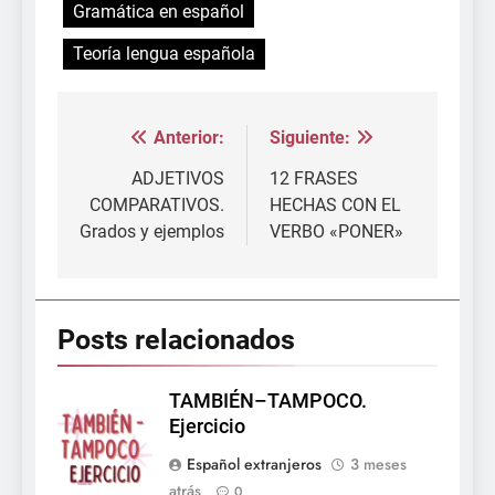
Gramática en español
Teoría lengua española
Anterior:
Siguiente:
Navegación
de
ADJETIVOS
12 FRASES
COMPARATIVOS.
HECHAS CON EL
entradas
Grados y ejemplos
VERBO «PONER»
Posts relacionados
TAMBIÉN–TAMPOCO.
Ejercicio
Español extranjeros
3 meses
atrás
0