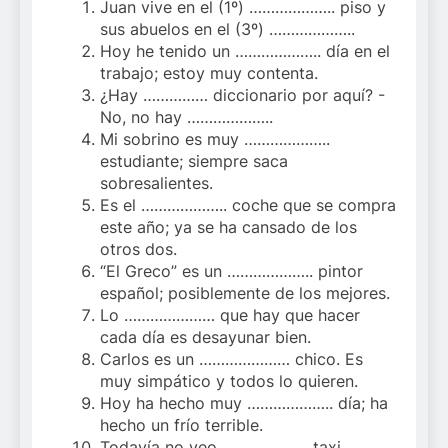
Juan vive en el (1º) ……………….. piso y
sus abuelos en el (3º) ………………..
Hoy he tenido un ……………….. día en el
trabajo; estoy muy contenta.
¿Hay …………… diccionario por aquí? -
No, no hay ………………..
Mi sobrino es muy ………………..
estudiante; siempre saca
sobresalientes.
Es el ……………….. coche que se compra
este año; ya se ha cansado de los
otros dos.
“El Greco” es un ……………….. pintor
español; posiblemente de los mejores.
Lo ………………… que hay que hacer
cada día es desayunar bien.
Carlos es un ………………… chico. Es
muy simpático y todos lo quieren.
Hoy ha hecho muy ……………….. día; ha
hecho un frío terrible.
Todavía no veo ……………….. taxi.