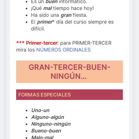
Es un
buen
informático.
¡Qué
mal
tiempo hace hoy!
Ha sido una
gran
fiesta.
El
primer
* día del curso siempre es
difícil.
***
Primer-tercer
: para PRIMER-TERCER
mira los
NÚMEROS ORDINALES
GRAN-TERCER-BUEN-
NINGÚN…
FORMAS ESPECIALES
Uno-un
Alguno-algún
Ninguno-ningún
Bueno-buen
Malo-mal