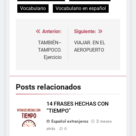
Vocabulario
Vocabulario en español
Anterior:
Siguiente:
Navegación
de
TAMBIÉN–
VIAJAR. EN EL
TAMPOCO.
AEROPUERTO
entradas
Ejercicio
Posts relacionados
14 FRASES HECHAS CON
“TIEMPO”
Español extranjeros
2 meses
atrás
0