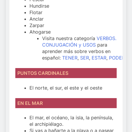
Hundirse
Flotar
Anclar
Zarpar
Ahogarse
Visita nuestra categoría
VERBOS.
CONJUGACIÓN y USOS
para
aprender más sobre verbos en
español:
TENER
,
SER
,
ESTAR
,
PODER
,
Q
PUNTOS CARDINALES
El norte, el sur, el este y el oeste
EN EL MAR
El mar, el océano, la isla, la península,
el archipiélago.
Si vas a bañarte a la playa o a pasear