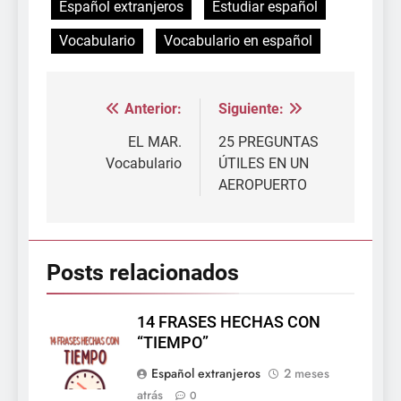
Español extranjeros
Estudiar español
Vocabulario
Vocabulario en español
Anterior:
Siguiente:
Navegación
de
EL MAR.
25 PREGUNTAS
Vocabulario
ÚTILES EN UN
entradas
AEROPUERTO
Posts relacionados
14 FRASES HECHAS CON
“TIEMPO”
Español extranjeros
2 meses
atrás
0