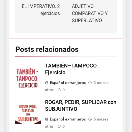
de
EL IMPERATIVO. 2
ADJETIVO
ejercicios
COMPARATIVO Y
entradas
SUPERLATIVO
Posts relacionados
TAMBIÉN–TAMPOCO.
Ejercicio
Español extranjeros
3 meses
atrás
0
ROGAR, PEDIR, SUPLICAR con
SUBJUNTIVO
Español extranjeros
5 meses
atrás
0