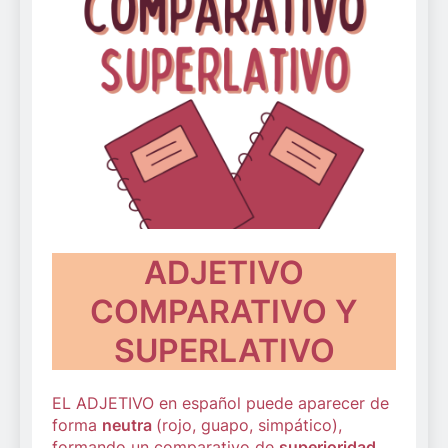
ADJETIVO
COMPARATIVO Y
SUPERLATIVO
EL ADJETIVO en español puede aparecer de
forma
neutra
(rojo, guapo, simpático),
formando un comparativo de
superioridad
,