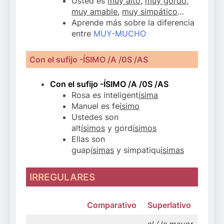
Usted es
muy alto
,
muy gordo
,
muy amable
,
muy simpático
…
Aprende más sobre la diferencia
entre
MUY-MUCHO
Con el sufijo -ÍSIMO /A /0S /AS
Con el sufijo -ÍSIMO /A /0S /AS
Rosa es inteligent
ísima
Manuel es fe
ísimo
Ustedes son
alt
ísimos
y gord
ísimos
Ellas son
guap
ísimas
y simpatiqu
ísimas
IRREGULARES
Comparativo
Superlativo