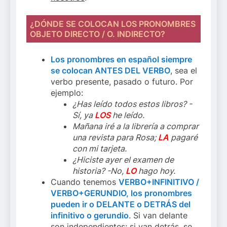
¿DÓNDE SE COLOCAN LOS PRONOMBRES
OBJETO DIRECTO / O. INDIRECTO?
Los pronombres en español siempre
se colocan ANTES DEL VERBO
, sea el
verbo presente, pasado o futuro. Por
ejemplo:
¿Has leído todos estos libros? -
Sí, ya
LOS
he leído.
Mañana iré a la librería a comprar
una revista para Rosa;
LA
pagaré
con mi tarjeta.
¿Hiciste ayer el examen de
historia? -No,
LO
hago hoy.
Cuando tenemos
VERBO+INFINITIVO /
VERBO+GERUNDIO, los pronombres
pueden ir o DELANTE o DETRÁS del
infinitivo o gerundio
. Si van delante
son independientes; si van detrás, se