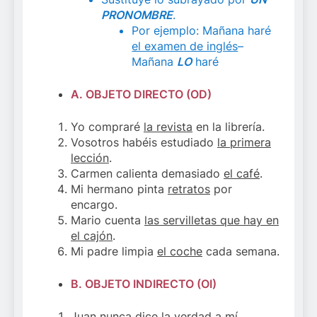
PRONOMBRE
.
Por ejemplo: Mañana haré
el examen de inglés
–
Mañana
LO
haré
A. OBJETO DIRECTO (OD)
Yo compraré
la revista
en la librería.
Vosotros habéis estudiado
la primera
lección
.
Carmen calienta demasiado
el café
.
Mi hermano pinta
retratos
por
encargo.
Mario cuenta
las servilletas que hay en
el cajón
.
Mi padre limpia
el coche
cada semana.
B. OBJETO INDIRECTO (OI)
Juan nunca dice la verdad
a mí
.