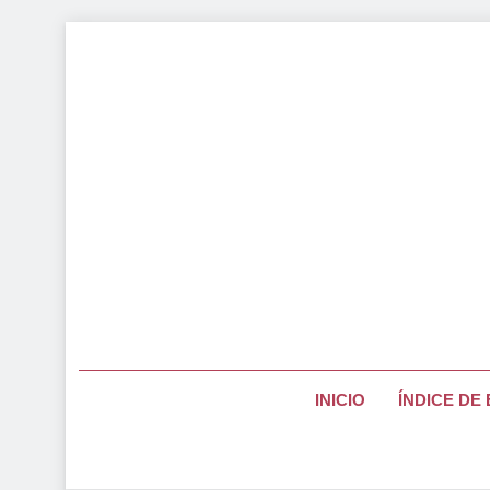
Saltar
al
contenido
Página Pa
INICIO
ÍNDICE DE