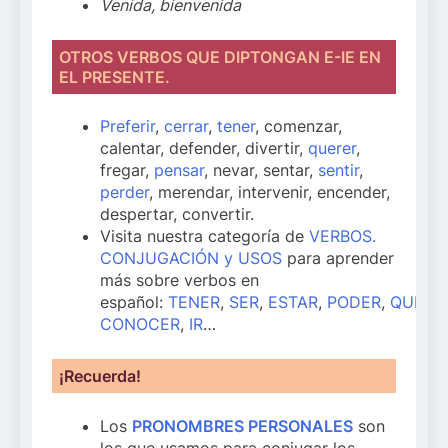
Venida, bienvenida
OTROS VERBOS QUE DIPTONGAN E-IE EN
EL PRESENTE.
Preferir
,
cerrar
,
tener
, comenzar,
calentar, defender, divertir,
querer
,
fregar,
pensar
, nevar, sentar,
sentir
,
perder
, merendar, intervenir, encender,
despertar, convertir.
Visita nuestra categoría de
VERBOS.
CONJUGACIÓN y USOS
para aprender
más sobre verbos en
español:
TENER
,
SER
,
ESTAR
,
PODER
,
QUERE
CONOCER
,
IR
…
¡Recuerda!
Los
PRONOMBRES PERSONALES
son
los que usamos para conjugar los