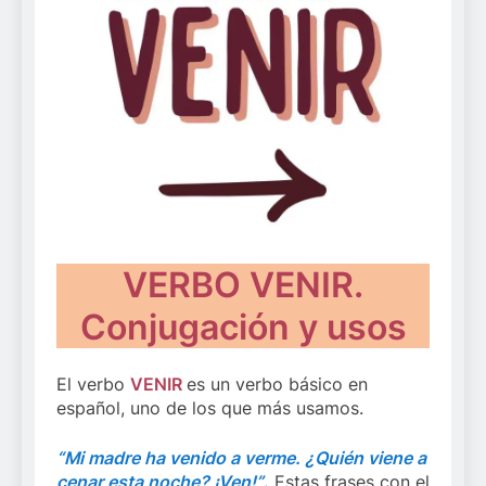
VERBO VENIR.
Conjugación y usos
El verbo
VENIR
es un verbo básico en
español, uno de los que más usamos.
“Mi madre ha venido a verme. ¿Quién viene a
cenar esta noche? ¡Ven!”
.
Estas frases con el