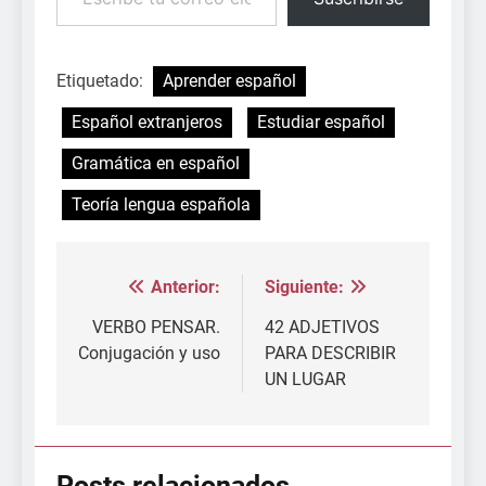
Etiquetado:
Aprender español
Español extranjeros
Estudiar español
Gramática en español
Teoría lengua española
Anterior:
Siguiente:
Navegación
de
VERBO PENSAR.
42 ADJETIVOS
Conjugación y uso
PARA DESCRIBIR
entradas
UN LUGAR
Posts relacionados