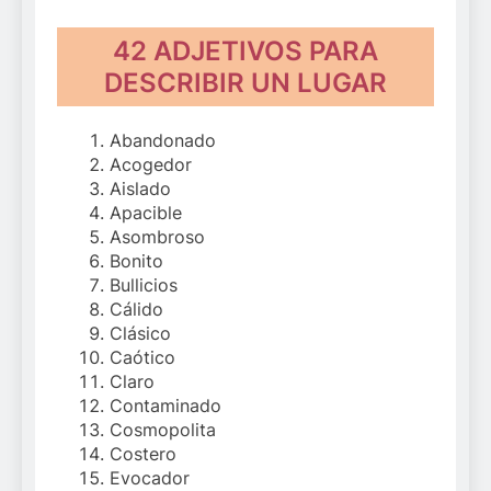
42 ADJETIVOS PARA
DESCRIBIR UN LUGAR
Abandonado
Acogedor
Aislado
Apacible
Asombroso
Bonito
Bullicios
Cálido
Clásico
Caótico
Claro
Contaminado
Cosmopolita
Costero
Evocador