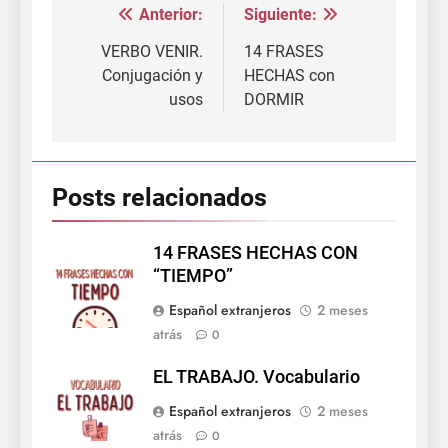
Anterior:
Siguiente:
Navegación
de
VERBO VENIR.
14 FRASES
Conjugación y
HECHAS con
entradas
usos
DORMIR
Posts relacionados
14 FRASES HECHAS CON
“TIEMPO”
Español extranjeros
2 meses
atrás
0
EL TRABAJO. Vocabulario
Español extranjeros
2 meses
atrás
0