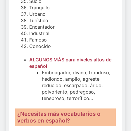
Sucio
Tranquilo
Urbano
Turístico
Encantador
Industrial
Famoso
Conocido
ALGUNOS MÁS para niveles altos de
español
Embriagador, divino, frondoso,
hediondo, amplio, agreste,
reducido, escarpado, árido,
polvoriento, pedregoso,
tenebroso, terrorífico…
¿Necesitas más vocabularios o
verbos en español?