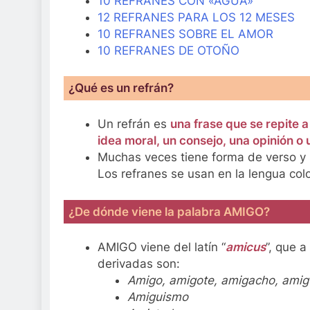
10 REFRANES CON «AGUA»
12 REFRANES PARA LOS 12 MESES
10 REFRANES SOBRE EL AMOR
10 REFRANES DE OTOÑO
¿Qué es un refrán?
Un refrán es
una frase que se repite a
idea moral, un consejo, una opinión 
Muchas veces tiene forma de verso y su
Los refranes se usan en la lengua col
¿De dónde viene la palabra AMIGO?
AMIGO viene del latín “
amicus
”, que a
derivadas son:
Amigo, amigote, amigacho, amig
Amiguismo