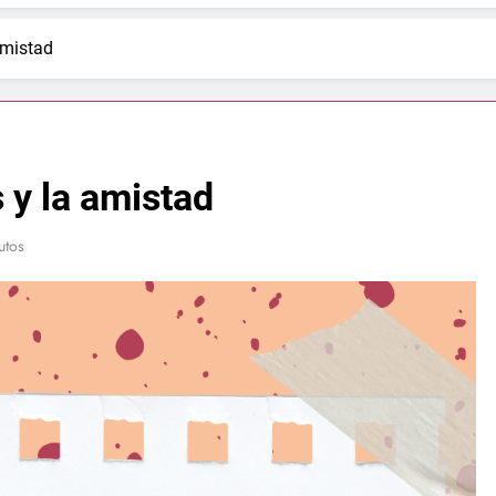
amistad
y la amistad
utos