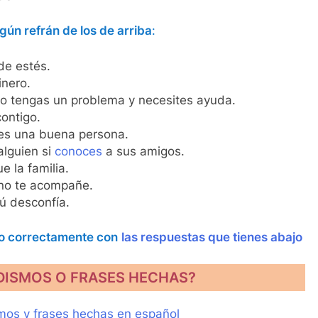
ún refrán de los de arriba
:
de estés.
inero.
o tengas un problema y necesites ayuda.
contigo.
es una buena persona.
alguien si
conoces
a sus amigos.
e la familia.
e no te acompañe.
tú desconfía.
ho correctamente con
las respuestas que tienes abajo
ODISMOS O FRASES HECHAS?
mos y frases hechas en español