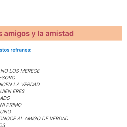
 amigos y la amistad
tos refranes
:
 NO LOS MERECE
TESORO
DICEN LA VERDAD
UIEN ERES
ÑADO
NI PRIMO
GUNO
ONOCE AL AMIGO DE VERDAD
OS