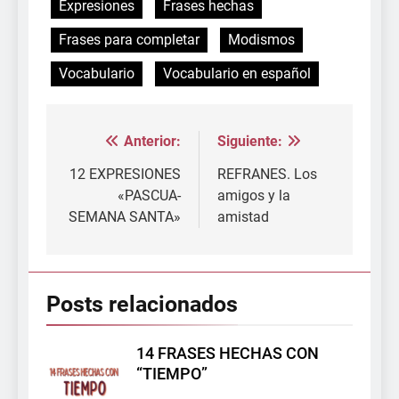
Expresiones
Frases hechas
Frases para completar
Modismos
Vocabulario
Vocabulario en español
Anterior:
Siguiente:
Navegación
de
12 EXPRESIONES
REFRANES. Los
«PASCUA-
amigos y la
entradas
SEMANA SANTA»
amistad
Posts relacionados
14 FRASES HECHAS CON
“TIEMPO”