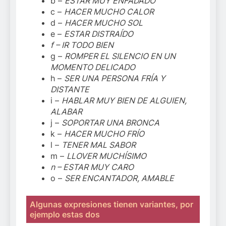
b –
ESTAR MUY ENFADADO
c –
HACER MUCHO CALOR
d –
HACER MUCHO SOL
e –
ESTAR DISTRAÍDO
f – IR TODO BIEN
g –
ROMPER EL SILENCIO EN UN
MOMENTO DELICADO
h –
SER UNA PERSONA FRÍA Y
DISTANTE
i –
HABLAR MUY BIEN DE ALGUIEN,
ALABAR
j –
SOPORTAR UNA BRONCA
k –
HACER MUCHO FRÍO
l –
TENER MAL SABOR
m –
LLOVER MUCHÍSIMO
n – ESTAR MUY CARO
o –
SER ENCANTADOR, AMABLE
Algunas expresiones tienen variantes, por
ejemplo estas dos