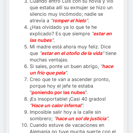
Cuando entró Luis con su novia y vio
que estaba allí su exmujer se hizo un
silencio muy incómodo; nadie se
atrevía a
“
romper el hielo
”
.
¿Has olvidado ya lo que te he
explicado? Es que siempre
“
estar en
las nubes
”
.
Mi madre está ahora muy feliz. Dice
que
“
estar en el otoño de la vida
”
tiene
muchas ventajas.
Si sales, ponte un buen abrigo,
“
hace
un frío que pela
”
.
Creo que te van a ascender pronto,
porque hoy el jefe te estaba
“
poniendo por las nubes
”.
¡Es insoportable! ¡Casi 40 grados!
“
Hace un calor infernal
”
.
Imposible salir hoy a la calle sin
sombrero;
“
hace un sol de justicia
”
.
Cuando estuve de vacaciones en
Alemania no tuve mucha suerte con el