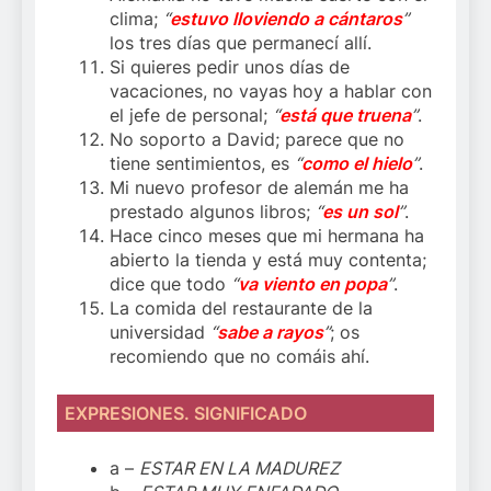
clima;
“
estuvo lloviendo a cántaros
”
los tres días que permanecí allí.
Si quieres pedir unos días de
vacaciones, no vayas hoy a hablar con
el jefe de personal;
“
está que truena
”
.
No soporto a David; parece que no
tiene sentimientos, es
“
como el hielo
”
.
Mi nuevo profesor de alemán me ha
prestado algunos libros;
“
es un sol
”
.
Hace cinco meses que mi hermana ha
abierto la tienda y está muy contenta;
dice que todo
“
va viento en popa
”
.
La comida del restaurante de la
universidad
“
sabe a rayos
”
; os
recomiendo que no comáis ahí.
EXPRESIONES. SIGNIFICADO
a –
ESTAR EN LA MADUREZ