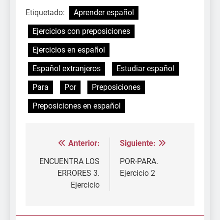
Etiquetado:
Aprender español
Ejercicios con preposiciones
Ejercicios en español
Español extranjeros
Estudiar español
Para
Por
Preposiciones
Preposiciones en español
Anterior:
Siguiente:
Navegación
de
ENCUENTRA LOS
POR-PARA.
ERRORES 3.
Ejercicio 2
entradas
Ejercicio