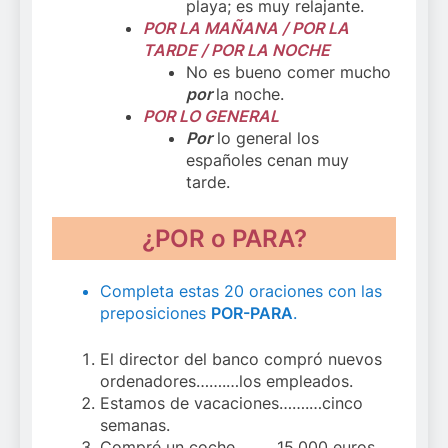
playa; es muy relajante.
POR LA MAÑANA / POR LA
TARDE / POR LA NOCHE
No es bueno comer mucho
por
la noche.
POR LO GENERAL
Por
lo general los
españoles cenan muy
tarde.
¿POR o PARA?
Completa estas 20 oraciones con las
preposiciones
POR-PARA
.
El director del banco compró nuevos
ordenadores…….…los empleados.
Estamos de vacaciones…….…cinco
semanas.
Compré un coche…….…15.000 euros.