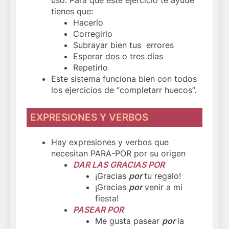
uso. Para que este ejercicio te ayude
tienes que:
Hacerlo
Corregirlo
Subrayar bien tus errores
Esperar dos o tres días
Repetirlo
Este sistema funciona bien con todos
los ejercicios de “completarr huecos”.
EXPRESIONES Y VERBOS
Hay expresiones y verbos que
necesitan PARA-POR por su origen
DAR LAS GRACIAS POR
¡Gracias
por
tu regalo!
¡Gracias
por
venir a mi
fiesta!
PASEAR POR
Me gusta pasear
por
la