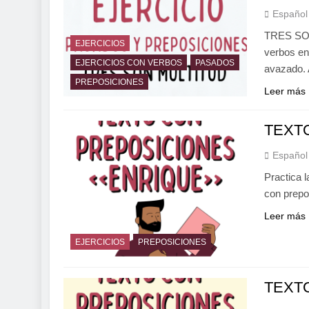
Español
TRES SON
EJERCICIOS
verbos e
EJERCICIOS CON VERBOS
PASADOS
avazado. 
PREPOSICIONES
Leer más
TEXT
Español
Practica 
con prepo
Leer más
EJERCICIOS
PREPOSICIONES
TEXT