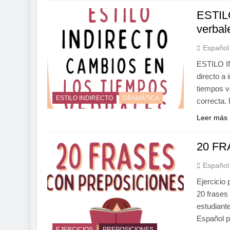
ESTIL
verbal
Español
ESTILO IN
directo a 
tiempos v
ESTILO INDIRECTO
GRAMÁTICA
correcta.
Leer más
20 F
Español
Ejercicio
20 frase
estudiant
Español p
EJERCICIOS
PREPOSICIONES