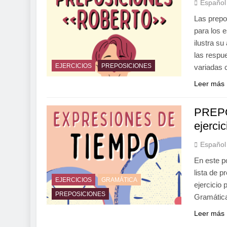
Español
Las prepo
para los 
ilustra su
las respu
EJERCICIOS
PREPOSICIONES
variadas c
Leer más
PREPO
ejercic
Español
En este 
lista de 
EJERCICIOS
GRAMÁTICA
ejercicio 
PREPOSICIONES
Gramática
Leer más