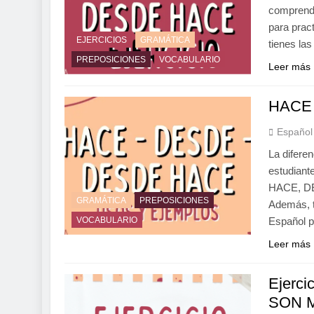
comprende
para prac
EJERCICIOS
GRAMÁTICA
tienes la
PREPOSICIONES
VOCABULARIO
Leer más
HACE
Español
La difere
estudiant
HACE, DE
GRAMÁTICA
PREPOSICIONES
Además, t
VOCABULARIO
Español p
Leer más
Ejerci
SON 