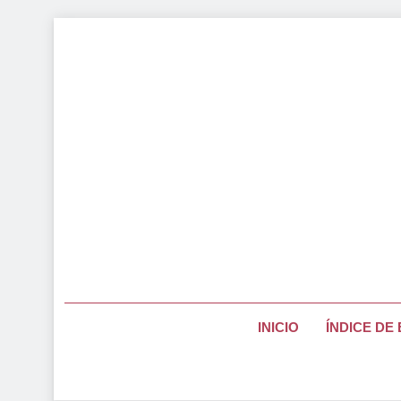
Saltar
al
contenido
Página Pa
INICIO
ÍNDICE DE