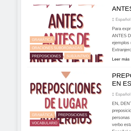
ANTES
Español
Para exp
ANTES DE
GRAMÁTICA
ejemplos 
ORACIONES SUBORDINADAS
Extranjer
PREPOSICIONES
SUBJUNTIVO
Leer más
PREP
EN E
Español
EN, DEN
preposici
GRAMÁTICA
PREPOSICIONES
personas 
VOCABULARIO
verbo est