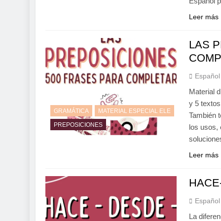
Español p
Leer más
LAS P
COMP
Español
Material 
y 5 texto
GRAMÁTICA
MATERIAL ESPECIAL ELE
También te
PREPOSICIONES
los usos,
solucione
Leer más
HACE-
Español
La difere