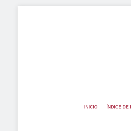
Saltar
al
contenido
Página Pa
INICIO
ÍNDICE DE