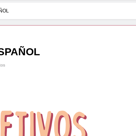
AÑOL
ESPAÑOL
tos