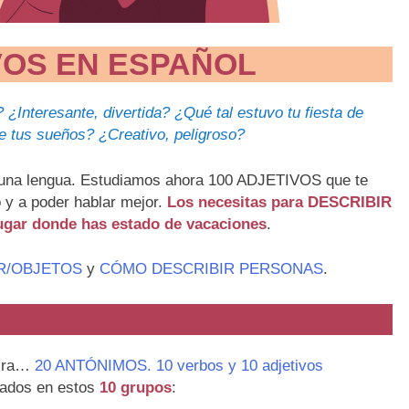
VOS EN ESPAÑOL
 ¿Interesante, divertida? ¿Qué tal estuvo tu fiesta de
 tus sueños? ¿Creativo, peligroso?
e una lengua. Estudiamos ahora 100 ADJETIVOS que te
o y a poder hablar mejor.
Los necesitas para DESCRIBIR
 lugar donde has estado de vacaciones
.
R/OBJETOS
y
CÓMO DESCRIBIR PERSONAS
.
mira…
20 ANTÓNIMOS. 10 verbos y 10 adjetivos
ados en estos
10 grupos
: