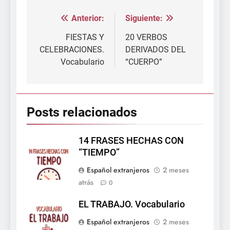
Anterior:
Siguiente:
Navegación
de
FIESTAS Y
20 VERBOS
CELEBRACIONES.
DERIVADOS DEL
entradas
Vocabulario
“CUERPO”
Posts relacionados
14 FRASES HECHAS CON
“TIEMPO”
Español extranjeros
2 meses
atrás
0
EL TRABAJO. Vocabulario
Español extranjeros
2 meses