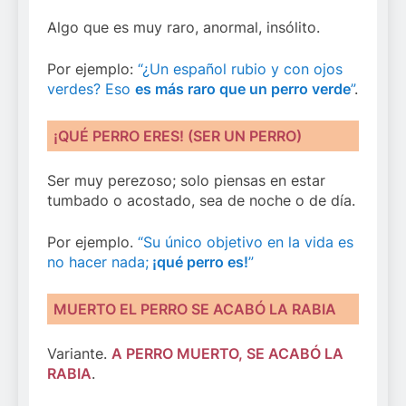
Algo que es muy raro, anormal, insólito.
Por ejemplo:
“¿Un español rubio y con ojos
verdes? Eso
es más raro que un perro verde
”
.
¡QUÉ PERRO ERES! (SER UN PERRO)
Ser muy perezoso; solo piensas en estar
tumbado o acostado, sea de noche o de día.
Por ejemplo.
“Su único objetivo en la vida es
no hacer nada;
¡qué perro es!
”
MUERTO EL PERRO SE ACABÓ LA RABIA
Variante.
A PERRO MUERTO, SE ACABÓ LA
RABIA
.