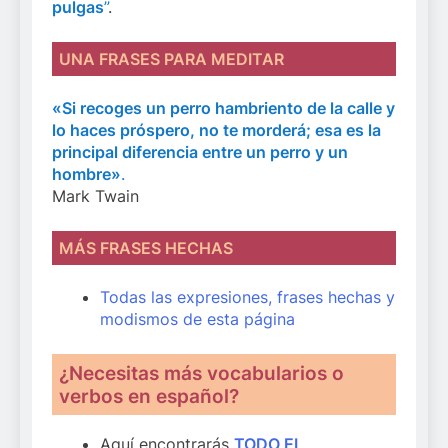
pulgas
”
.
UNA FRASES PARA MEDITAR
«Si recoges un perro hambriento de la calle y
lo haces próspero, no te morderá; esa es la
principal diferencia entre un perro y un
hombre»
.
Mark Twain
MÁS FRASES HECHAS
Todas las expresiones, frases hechas y
modismos de esta página
¿Necesitas más vocabularios o
verbos en español?
Aquí encontrarás
TODO EL