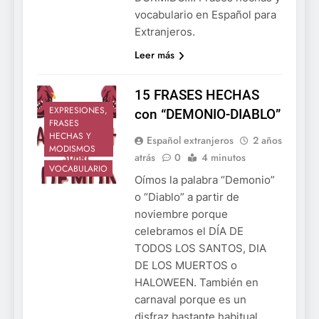
vocabulario en Español para
Extranjeros.
Leer más
15 FRASES HECHAS
EXPRESIONES,
con “DEMONIO-DIABLO”
FRASES
HECHAS Y
Español extranjeros
2 años
MODISMOS
atrás
0
4 minutos
VOCABULARIO
Oímos la palabra “Demonio”
o “Diablo” a partir de
noviembre porque
celebramos el DÍA DE
TODOS LOS SANTOS, DIA
DE LOS MUERTOS o
HALOWEEN. También en
carnaval porque es un
disfraz bastante habitual.