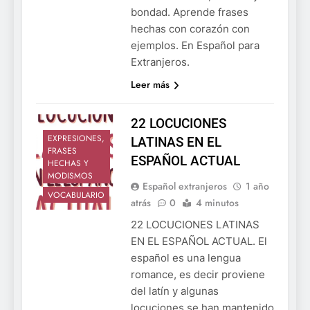
bondad. Aprende frases
hechas con corazón con
ejemplos. En Español para
Extranjeros.
Leer más
22 LOCUCIONES
EXPRESIONES,
LATINAS EN EL
FRASES
ESPAÑOL ACTUAL
HECHAS Y
MODISMOS
Español extranjeros
1 año
VOCABULARIO
atrás
0
4 minutos
22 LOCUCIONES LATINAS
EN EL ESPAÑOL ACTUAL. El
español es una lengua
romance, es decir proviene
del latín y algunas
locuciones se han mantenido