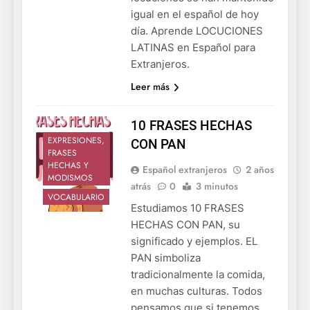
igual en el español de hoy
día. Aprende LOCUCIONES
LATINAS en Español para
Extranjeros.
Leer más
10 FRASES HECHAS
EXPRESIONES,
CON PAN
FRASES
HECHAS Y
Español extranjeros
2 años
MODISMOS
atrás
0
3 minutos
VOCABULARIO
Estudiamos 10 FRASES
HECHAS CON PAN, su
significado y ejemplos. EL
PAN simboliza
tradicionalmente la comida,
en muchas culturas. Todos
pensamos que si tenemos