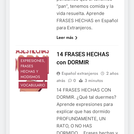
“pan”, tenemos comida y la
vida resuelta. Aprende
FRASES HECHAS en Español
para Extranjeros.
Leer más
14 FRASES HECHAS
EXPRESIONES,
con DORMIR
FRASES
HECHAS Y
Español extranjeros
2 años
MODISMOS
atrás
0
3 minutos
VOCABULARIO
14 FRASES HECHAS CON
DORMIR. ¿Qué tal duermes?
Aprende expresiones para
explicar que has dormido
PROFUNDAMENTE, UN
RATO, O NO HAS
DORMIDO…. Frases hechas y