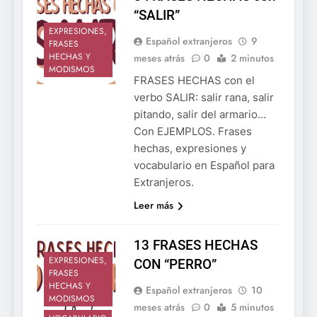
“SALIR”
EXPRESIONES,
Español extranjeros
9
FRASES
HECHAS Y
meses atrás
0
2 minutos
MODISMOS
FRASES HECHAS con el
verbo SALIR: salir rana, salir
pitando, salir del armario…
Con EJEMPLOS. Frases
hechas, expresiones y
vocabulario en Español para
Extranjeros.
Leer más
13 FRASES HECHAS
EXPRESIONES,
CON “PERRO”
FRASES
HECHAS Y
Español extranjeros
10
MODISMOS
meses atrás
0
5 minutos