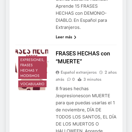
Aprende 15 FRASES
HECHAS con DEMONIO-
DIABLO. En Español para
Extranjeros.
Leer más
FRASES HECHAS con
EXPRESIONES,
“MUERTE”
FRASES
HECHAS Y
Español extranjeros
2 años
MODISMOS
atrás
0
3 minutos
VOCABULARIO
8 frases hechas
/expresionescon MUERTE
para que puedas usarlas el 1
de noviembre, DÍA DE
TODOS LOS SANTOS, EL DÍA
DE LOS MUERTOS O
HALLOWEEN. Aprende