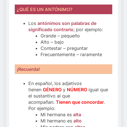
¿QUÉ ES UN ANTÓNIMO?
Los
antónimos son palabras de
significado contrario
; por ejemplo:
Grande – pequeño
Alto – bajo
Contestar – preguntar
Frecuentemente – raramente
¡Recuerda!
En español, los adjetivos
tienen
GÉNERO
y
NÚMERO
igual que
el sustantivo al que
acompañan.
Tienen que concordar
.
Por ejemplo:
Mi hermana es
alta
Mi hermano es
alto
Mis padres son
altos