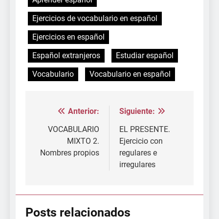
Ejercicios de vocabulario en español
Ejercicios en español
Español extranjeros
Estudiar español
Vocabulario
Vocabulario en español
Anterior:
Siguiente:
Navegación
de
VOCABULARIO
EL PRESENTE.
MIXTO 2.
Ejercicio con
entradas
Nombres propios
regulares e
irregulares
Posts relacionados