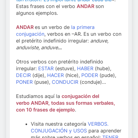
Estas frases con el verbo
ANDAR
son
algunos ejemplos.
ANDAR
es un verbo de
la primera
conjugación
, verbos en –AR. Es un verbo con
el pretérito indefinido irregular:
anduve,
anduviste, anduve
…
Otros verbos con pretérito indefinido
irregular:
ESTAR
(estuve),
HABER
(hube),
DECIR
(dije),
HACER
(hice),
PODER
(pude),
PONER
(puse),
CONDUCIR
(conduje)…
Estudiamos aquí la
conjugación del
verbo ANDAR, todas sus formas verbales,
con 10 frases de ejemplo
.
Visita nuestra categoría
VERBOS.
CONJUGACIÓN y USOS
para aprender
más sobre verbos en español:
TENER
,