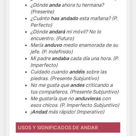
¿Dónde
anda
ahora tu hermana?
(Presente)
¿Cuánto
has andado
esta mañana? (P.
Perfecto)
¿Dónde
andará
mi móvil? No lo
encuentro. (Futuro)
María
anduvo
medio enamorada de su
jefe. (P. Indefinido)
Mi padre
andaba
cada día una hora. (P.
Imperfecto)
Cuidado cuando
andéis
sobre las
piedras. (Presente Subjuntivo)
No me gusta que
andes
criticando a
tus compañeros. (Presente Subjuntivo)
Me gustaría que no
anduvieras
con
esos chicos. (P. Imperfecto Subjuntivo)
¡
Andad
más rápido! (Imperativo)
USOS Y SIGNIFICADOS DE ANDAR