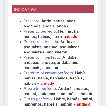
INDICATIVO
Presente
.
Ando, andas, anda,
andamos, andáis, andan
Pretérito perfecto
.
He, has, ha,
hemos, habéis, han +
andado
Pretérito indefinido
.
Anduve,
anduviste, anduvo, anduvimos,
anduvisteis, anduvieron
Pretérito imperfecto
.
Andaba,
andabas, andaba, andábamos,
andabais, andaban
Pretérito pluscuamperfecto
.
Había,
habías, había, habíamos, habíais,
habían +
andado
Futuro imperfecto
.
Andaré, andarás,
andará, andaremos, andaréis, andarán
Futuro perfecto
.
Habré, habrás, habrá,
habremos, habréis, habrán +
andado