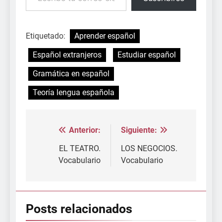
Etiquetado:
Aprender español
Español extranjeros
Estudiar español
Gramática en español
Teoría lengua española
Anterior:
Siguiente:
Navegación
de
EL TEATRO.
LOS NEGOCIOS.
Vocabulario
Vocabulario
entradas
Posts relacionados