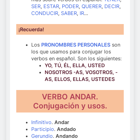
SER
,
ESTAR
,
PODER
,
QUERER
,
DECIR
,
CONDUCIR
,
SABER
,
IR
…
¡Recuerda!
Los
PRONOMBRES PERSONALES
son
los que usamos para conjugar los
verbos en español. Son los siguientes:
YO, TÚ, ÉL, ELLA, USTED
NOSOTROS -AS, VOSOTROS, -
AS, ELLOS, ELLAS, USTEDES
VERBO ANDAR.
Conjugación y usos.
Infinitivo
.
Andar
Participio
.
Andado
Gerundio
.
Andando