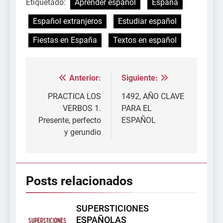
Etiquetado:
Aprender español
España
Español extranjeros
Estudiar español
Fiestas en España
Textos en español
Anterior:
Siguiente:
Navegación
de
PRACTICA LOS
1492, AÑO CLAVE
VERBOS 1.
PARA EL
entradas
Presente, perfecto
ESPAÑOL
y gerundio
Posts relacionados
SUPERSTICIONES
ESPAÑOLAS