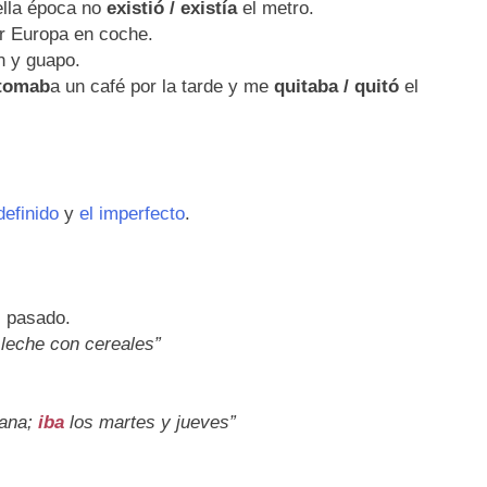
lla época no
existió / existía
el metro.
r Europa en coche.
n y guapo.
/tomab
a un café por la tarde y me
quitaba / quitó
el
definido
y
el imperfecto
.
l pasado.
a
leche con cereales”
mana;
iba
los martes y jueves”