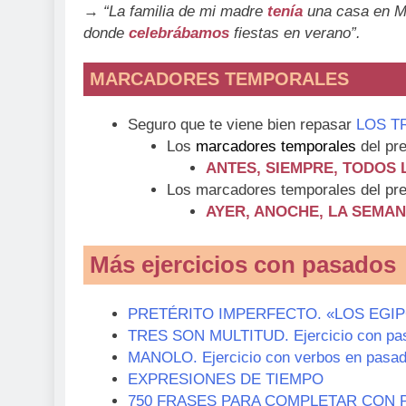
→
“La familia de mi madre
tenía
una casa en 
donde
celebrábamos
fiestas en verano”.
MARCADORES TEMPORALES
Seguro que te viene bien repasar
LOS TR
Los
marcadores temporales
del pre
ANTES, SIEMPRE, TODOS
Los marcadores temporales del pret
AYER, ANOCHE, LA SEMAN
Más ejercicios con pasados
PRETÉRITO IMPERFECTO. «LOS EGIPCIO
TRES SON MULTITUD. Ejercicio con pas
MANOLO. Ejercicio con verbos en pasa
EXPRESIONES DE TIEMPO
750 FRASES PARA COMPLETAR CON 