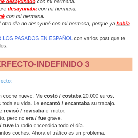
he desayunado
con mi hermana.
pre
desayunaba
con mi hermana.
né
con mi hermana.
l otro día no desayuné con mi hermana, porque ya
había
 LOS PASADOS EN ESPAÑOL
con varios post que te
dos.
ERFECTO-INDEFINIDO
3
recto:
 coche nuevo. Me
costó / costaba
20.000 euros.
 toda su vida. Le
encantó / encantaba
su trabajo.
re
revisó / revisaba
el motor.
to, pero no
era / fue
grave.
/ tuve
la radio encendida todo el día.
ntos coches. Ahora el tráfico es un problema.