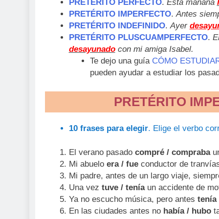
PRETÉRITO PERFECTO
.
Esta mañana
PRETÉRITO IMPERFECTO
.
Antes siem
PRETÉRITO INDEFINIDO
.
Ayer
desayu
PRETÉRITO PLUSCUAMPERFECTO
.
E
desayunado
con mi amiga Isabel.
Te dejo una guía
CÓMO ESTUDIAR
pueden ayudar a estudiar los pasa
PRETÉRITO IMP
10 frases para elegir
. Elige el verbo cor
El verano pasado
compré / compraba
un
Mi abuelo
era / fue
conductor de tranvías
Mi padre, antes de un largo viaje, siemp
Una vez
tuve / tenía
un accidente de mo
Ya no escucho música, pero antes
tenía 
En las ciudades antes no
había / hubo
ta