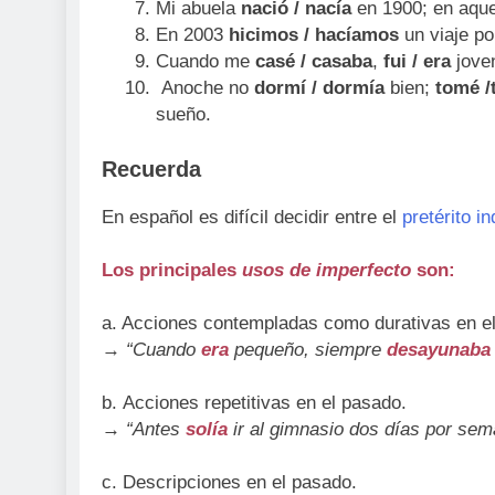
Mi abuela
nació / nacía
en 1900; en aque
En 2003
hicimos / hacíamos
un viaje po
Cuando me
casé / casaba
,
fui / era
jove
Anoche no
dormí / dormía
bien;
tomé 
sueño.
Recuerda
En español es difícil decidir entre el
pretérito in
Los principales
usos de imperfecto
son:
a. Acciones contempladas como durativas en e
→
“Cuando
era
pequeño, siempre
desayunab
b. Acciones repetitivas en el pasado.
→ “Antes
solía
ir al gimnasio dos días por se
c. Descripciones en el pasado.