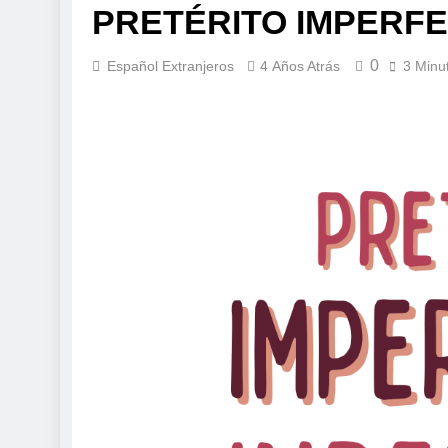
PRETÉRITO IMPERFE
0
Español Extranjeros
4 Años Atrás
3 Minu