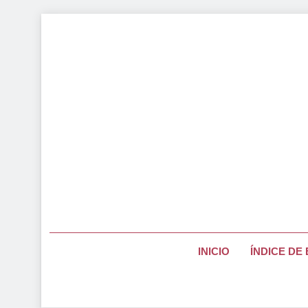
Saltar
al
contenido
Página Pa
INICIO
ÍNDICE DE