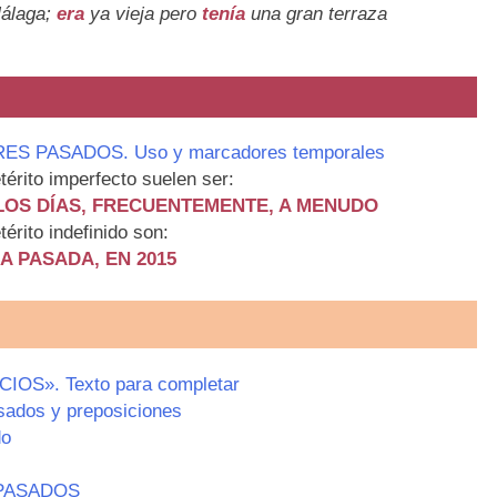
Málaga;
era
ya vieja pero
tenía
una gran terraza
ES PASADOS. Uso y marcadores temporales
térito imperfecto suelen ser:
 LOS DÍAS, FRECUENTEMENTE, A MENUDO
érito indefinido son:
A PASADA, EN 2015
S». Texto para completar
ados y preposiciones
do
PASADOS