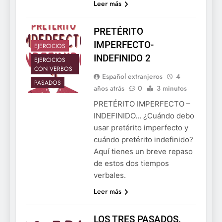
Leer más
PRETÉRITO
IMPERFECTO-
EJERCICIOS
INDEFINIDO 2
EJERCICIOS
CON VERBOS
Español extranjeros
4
PASADOS
años atrás
0
3 minutos
PRETÉRITO IMPERFECTO –
INDEFINIDO… ¿Cuándo debo
usar pretérito imperfecto y
cuándo pretérito indefinido?
Aquí tienes un breve repaso
de estos dos tiempos
verbales.
Leer más
LOS TRES PASADOS.