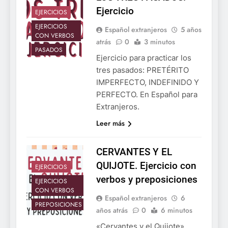
Ejercicio
EJERCICIOS
EJERCICIOS
Español extranjeros
5 años
CON VERBOS
atrás
0
3 minutos
PASADOS
Ejercicio para practicar los
tres pasados: PRETÉRITO
IMPERFECTO, INDEFINIDO Y
PERFECTO. En Español para
Extranjeros.
Leer más
CERVANTES Y EL
QUIJOTE. Ejercicio con
EJERCICIOS
verbos y preposiciones
EJERCICIOS
CON VERBOS
Español extranjeros
6
PREPOSICIONES
años atrás
0
6 minutos
«Cervantes y el Quijote».