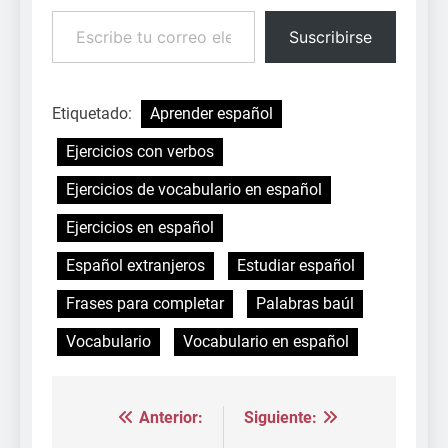
Escribe tu correo electrónico…
Suscribirse
Etiquetado:
Aprender español
Ejercicios con verbos
Ejercicios de vocabulario en español
Ejercicios en español
Español extranjeros
Estudiar español
Frases para completar
Palabras baúl
Vocabulario
Vocabulario en español
Anterior:
Siguiente:
Navegación