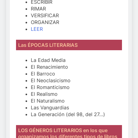
ESCRIBIR
RIMAR
VERSIFICAR
ORGANIZAR
LEER
Las ÉPOCAS LITERARIAS
La Edad Media
El Renacimiento
El Barroco
El Neoclasicismo
El Romanticismo
El Realismo
El Naturalismo
Las Vanguardias
La Generación (del 98, del 27…)
LOS GÉNEROS LITERARIOS en los que
organizamos los diferentes tipos de libros