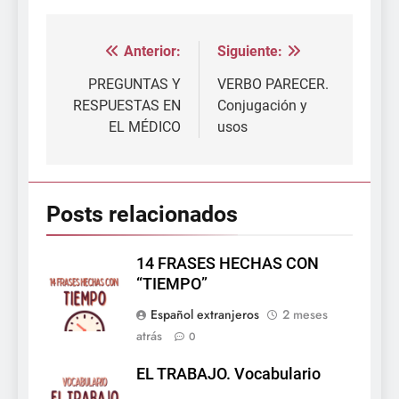
Anterior:
Siguiente:
Navegación
de
PREGUNTAS Y
VERBO PARECER.
RESPUESTAS EN
Conjugación y
entradas
EL MÉDICO
usos
Posts relacionados
14 FRASES HECHAS CON
“TIEMPO”
Español extranjeros
2 meses
atrás
0
EL TRABAJO. Vocabulario