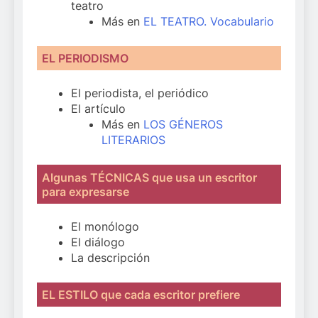
teatro
Más en
EL TEATRO. Vocabulario
EL PERIODISMO
El periodista, el periódico
El artículo
Más en
LOS GÉNEROS
LITERARIOS
Algunas TÉCNICAS que usa un escritor
para expresarse
El monólogo
El diálogo
La descripción
EL ESTILO que cada escritor prefiere