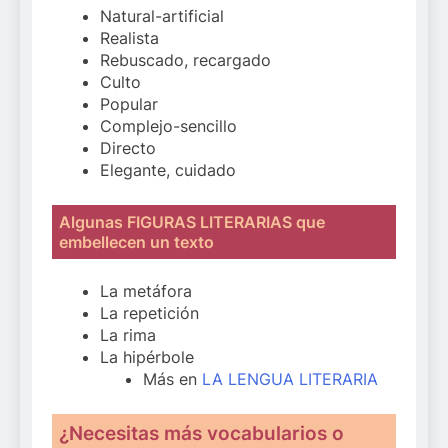
Natural-artificial
Realista
Rebuscado, recargado
Culto
Popular
Complejo-sencillo
Directo
Elegante, cuidado
Algunas FIGURAS LITERARIAS que
embellecen un texto
La metáfora
La repetición
La rima
La hipérbole
Más en
LA LENGUA LITERARIA
¿Necesitas más vocabularios o