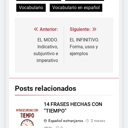
Vocabulario
Vocabulario en español
Anterior:
Siguiente:
Navegación
de
EL MODO.
EL INFINITIVO.
Indicativo,
Forma, usos y
entradas
subjuntivo e
ejemplos
imperativo
Posts relacionados
14 FRASES HECHAS CON
“TIEMPO”
Español extranjeros
2 meses
atrás
0