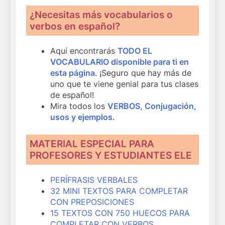
¿Necesitas más vocabularios o
verbos en español?
Aquí encontrarás
TODO EL
VOCABULARIO disponible para ti en
esta página
. ¡Seguro que hay más de
uno que te viene genial para tus clases
de español!
Mira todos los
VERBOS, Conjugación,
usos y ejemplos
.
MATERIAL ESPECIAL PARA
PROFESORES Y ESTUDIANTES ELE
PERÍFRASIS VERBALES
32 MINI TEXTOS PARA COMPLETAR
CON PREPOSICIONES
15 TEXTOS CON 750 HUECOS PARA
COMPLETAR CON VERBOS