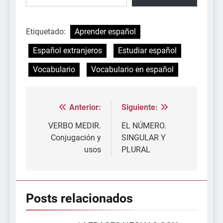
Etiquetado:
Aprender español
Español extranjeros
Estudiar español
Vocabulario
Vocabulario en español
Anterior:
Siguiente:
Navegación
de
VERBO MEDIR.
EL NÚMERO.
Conjugación y
SINGULAR Y
entradas
usos
PLURAL
Posts relacionados