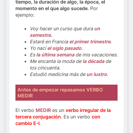
tiempo, la duración de algo, la época, el
momento en el que algo sucede
. Por
ejemplo:
Voy hacer un curso que dura
un
semestre
.
Estaré en Francia
el primer trimestre
.
Yo nací
el siglo pasado
.
Es
la última semana
de mis vacaciones.
Me encanta la moda de
la década
de
los cincuenta.
Estudió medicina más de
un lustro
.
Antes de empezar repasamos
VERBO
MEDIR
El verbo
MEDIR
es un
verbo irregular de la
tercera conjugación
. Es un verbo
con
cambio E-I
.