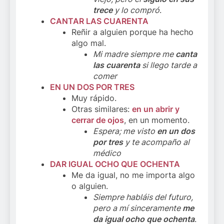
trece
y lo compró
.
CANTAR LAS CUARENTA
Reñir a alguien porque ha hecho
algo mal.
Mi madre siempre me
canta
las cuarenta
si llego tarde a
comer
EN UN DOS POR TRES
Muy rápido.
Otras similares:
en un abrir y
cerrar de ojos
, en un momento.
Espera; me visto
en un dos
por tres
y te acompaño al
médico
DAR IGUAL OCHO QUE OCHENTA
Me da igual, no me importa algo
o alguien.
Siempre habláis del futuro,
pero a mí sinceramente
me
da igual ocho que ochenta
.