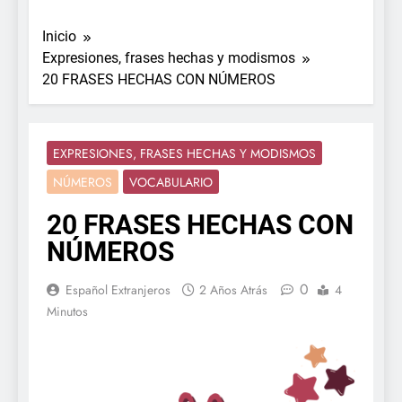
Inicio
Expresiones, frases hechas y modismos
20 FRASES HECHAS CON NÚMEROS
EXPRESIONES, FRASES HECHAS Y MODISMOS
NÚMEROS
VOCABULARIO
20 FRASES HECHAS CON
NÚMEROS
0
Español Extranjeros
2 Años Atrás
4
Minutos