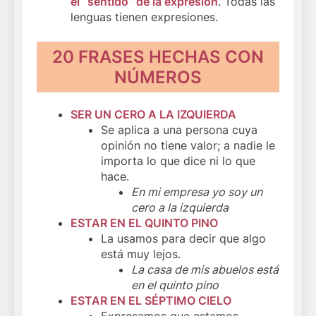
el “sentido” de la expresión
. Todas las
lenguas tienen expresiones.
20 FRASES HECHAS CON
NÚMEROS
SER UN CERO A LA IZQUIERDA
Se aplica a una persona cuya
opinión no tiene valor; a nadie le
importa lo que dice ni lo que
hace.
En mi empresa yo soy un
cero a la izquierda
ESTAR EN EL QUINTO PINO
La usamos para decir que algo
está muy lejos.
La casa de mis abuelos está
en el quinto pino
ESTAR EN EL SÉPTIMO CIELO
Expresamos que estamos