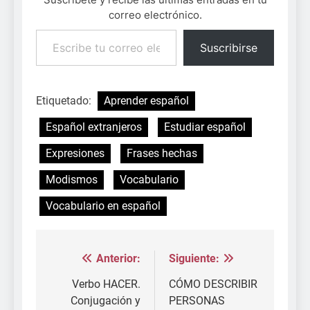
correo electrónico.
Escribe tu correo electrónico…
Suscribirse
Etiquetado:
Aprender español
Español extranjeros
Estudiar español
Expresiones
Frases hechas
Modismos
Vocabulario
Vocabulario en español
Anterior:
Siguiente:
Navegación
de
Verbo HACER.
CÓMO DESCRIBIR
Conjugación y
PERSONAS