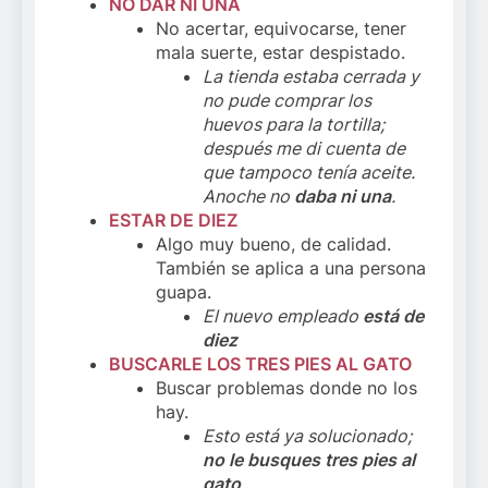
NO DAR NI UNA
No acertar, equivocarse, tener
mala suerte, estar despistado.
La tienda estaba cerrada y
no pude comprar los
huevos para la tortilla;
después me di cuenta de
que tampoco tenía aceite.
Anoche no
daba ni una
.
ESTAR DE DIEZ
Algo muy bueno, de calidad.
También se aplica a una persona
guapa.
El nuevo empleado
está de
diez
BUSCARLE LOS TRES PIES AL GATO
Buscar problemas donde no los
hay.
Esto está ya solucionado;
no le busques tres pies al
gato
.