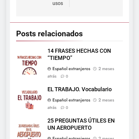
entradas
usos
Posts relacionados
14 FRASES HECHAS CON
“TIEMPO”
Español extranjeros
2 meses
atrás
0
EL TRABAJO. Vocabulario
Español extranjeros
2 meses
atrás
0
25 PREGUNTAS ÚTILES EN
UN AEROPUERTO
Español extranjeros
2 meses