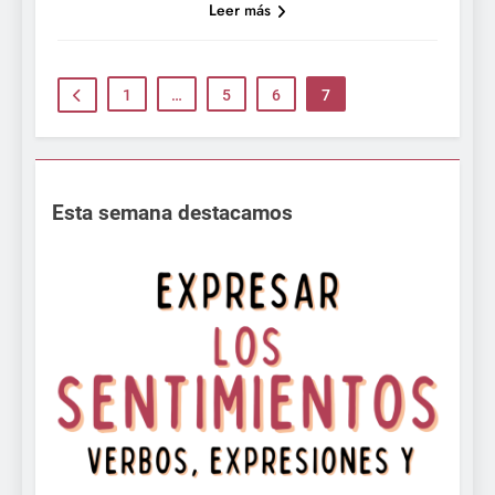
Leer más
1
…
5
6
7
Esta semana destacamos