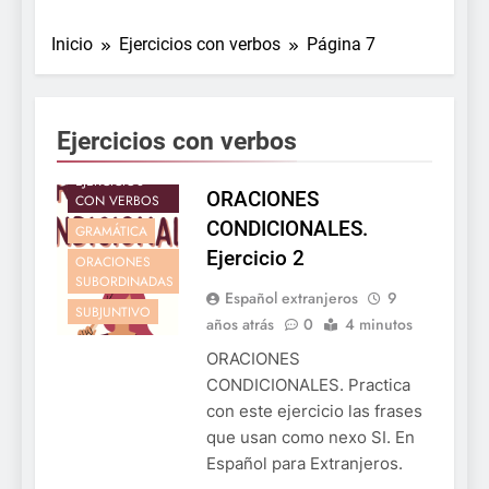
Inicio
Ejercicios con verbos
Página 7
CONDICIONAL
Ejercicios con verbos
EJERCICIOS
EJERCICIOS
ORACIONES
CON VERBOS
CONDICIONALES.
GRAMÁTICA
Ejercicio 2
ORACIONES
SUBORDINADAS
Español extranjeros
9
SUBJUNTIVO
años atrás
0
4 minutos
ORACIONES
CONDICIONALES. Practica
con este ejercicio las frases
que usan como nexo SI. En
Español para Extranjeros.