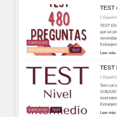
TEST 
Español
TEST EN 
que un pr
necesidad
EJERCICIOS
Extranjer
MATERIAL ESPECIAL ELE
TEST
Leer más
TEST 
Español
Test con 
SUBJUNT
nivel int
Extranjer
EJERCICIOS
TEST
Leer más