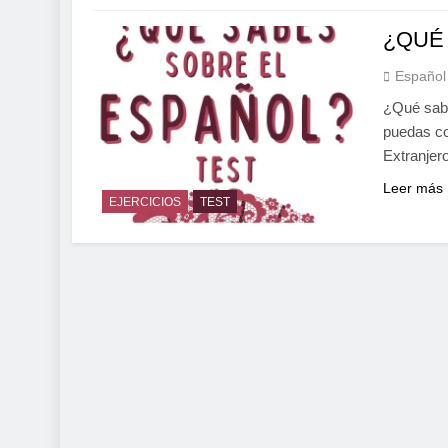
¿QUÉ 
Español
¿Qué sabe
puedas co
Extranjer
Leer más
EJERCICIOS
TEST