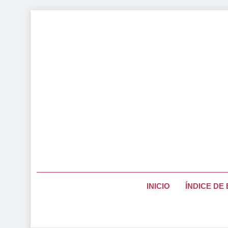
Saltar
al
contenido
Página Pa
INICIO
ÍNDICE DE