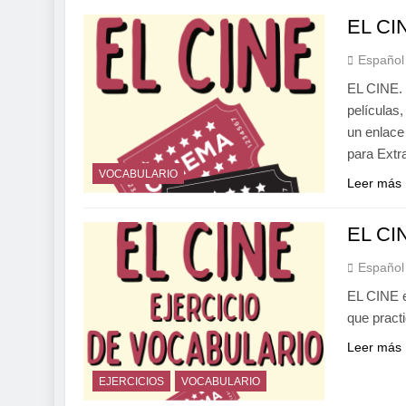
EL CIN
Español
EL CINE. 
películas,
un enlace
para Extr
VOCABULARIO
Leer más
EL CIN
Español
EL CINE e
que pract
Leer más
EJERCICIOS
VOCABULARIO