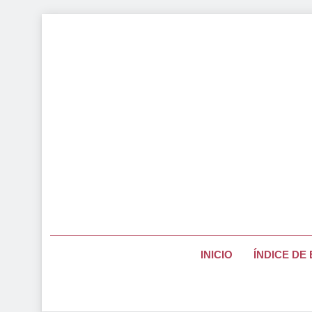
Saltar
al
contenido
Página Pa
INICIO
ÍNDICE DE