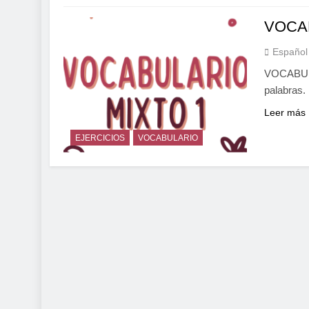
VOCAB
Español
VOCABULA
palabras.
Leer más
EJERCICIOS
VOCABULARIO